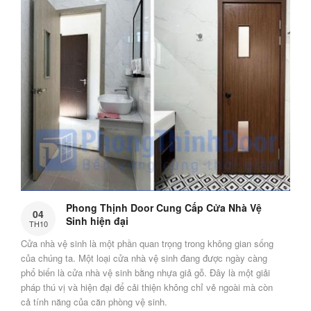
Phong Thịnh Door Cung Cấp Cửa Nhà Vệ
04
Sinh hiện đại
TH10
Cửa nhà vệ sinh là một phần quan trọng trong không gian sống
của chúng ta. Một loại cửa nhà vệ sinh đang được ngày càng
phổ biến là cửa nhà vệ sinh bằng nhựa giả gỗ. Đây là một giải
pháp thú vị và hiện đại để cải thiện không chỉ vẻ ngoài mà còn
cả tính năng của căn phòng vệ sinh.