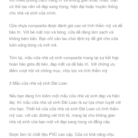
có thể tạo nên vẻ đẹp sang trọng, hiện đại hoặc truyền thống
cho nhà vệ sinh của mình.
Cửa nhựa composite được đánh giá cao về tính thẩm mỹ và dễ
bảo trì. Với bề mặt mịn và bóng, cửa dễ dàng làm sạch và
không bám bẩn. Bạn chỉ cần lau chùi định kỳ để giữ cho cửa
luôn sáng bóng và mới mẻ.
Tóm lại, mẫu cửa nhà vệ sinh composite mang lại sự kết hợp
hoàn hảo giữa độ bền, đẹp mắt và dễ bảo trì. Với những ưu
điểm vượt trội về chống mục, chịu lực và tính thẩm mỹ
3 Mẫu cửa nhà vệ sinh Đài Loan
Nếu bạn đang tìm kiếm một mẫu cửa nhà vệ sinh đẹp và hiện
đại, thì mẫu cửa nhà vệ sinh Đài Loan là sự lựa chọn tuyệt vời
cho bạn. Thiết kế của cửa nhà vệ sinh Đài Loan có tính thẩm
mỹ cao, với các đường nét tinh tế, mang lại cho không gian
nhà vệ sinh của bạn một vẻ đẹp sang trọng và đẳng cấp.
Được làm từ chất liệu PVC cao cấp, Cửa có khả năng chịu