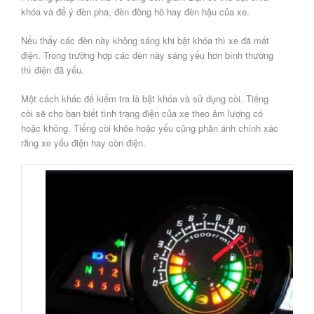
khóa và để ý đèn pha, đèn đồng hồ hay đèn hậu của xe.
Nếu thấy các đèn này không sáng khi bật khóa thì xe đã mất
điện. Trong trường hợp các đèn này sáng yếu hơn bình thường
thì điện đã yếu.
Một cách khác để kiểm tra là bật khóa và sử dụng còi. Tiếng
còi sẽ cho bạn biết tình trạng điện của xe theo âm lượng có
hoặc không. Tiếng còi khỏe hoặc yếu cũng phản ánh chính xác
rằng xe yếu điện hay còn điện.