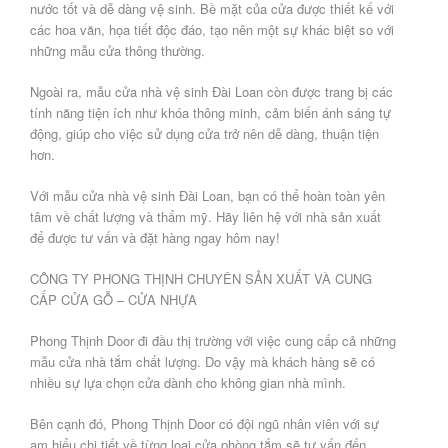
nước tốt và dễ dàng vệ sinh. Bề mặt của cửa được thiết kế với
các hoa văn, họa tiết độc đáo, tạo nên một sự khác biệt so với
những mẫu cửa thông thường.
Ngoài ra, mẫu cửa nhà vệ sinh Đài Loan còn được trang bị các
tính năng tiện ích như khóa thông minh, cảm biến ánh sáng tự
động, giúp cho việc sử dụng cửa trở nên dễ dàng, thuận tiện
hơn.
Với mẫu cửa nhà vệ sinh Đài Loan, bạn có thể hoàn toàn yên
tâm về chất lượng và thẩm mỹ. Hãy liên hệ với nhà sản xuất
để được tư vấn và đặt hàng ngay hôm nay!
CÔNG TY PHONG THỊNH CHUYÊN SẢN XUẤT VÀ CUNG
CẤP CỬA GỖ – CỬA NHỰA
Phong Thịnh Door đi đầu thị trường với việc cung cấp cả những
mẫu cửa nhà tắm chất lượng. Do vậy mà khách hàng sẽ có
nhiều sự lựa chọn cửa dành cho không gian nhà mình.
Bên cạnh đó, Phong Thịnh Door có đội ngũ nhân viên với sự
am hiểu chi tiết về từng loại cửa phòng tắm sẽ tư vấn đến