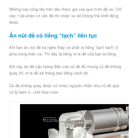
Những loại công tắc trên đều tham gia vào quá trình đề xe. Chỉ
cần 1 bộ phận có vấn đề thì chiếc xe sẽ không thể khởi động
được.
Ấn nút đề có tiếng “tạch” liên tục
Khi bạn ấn nút đề và nghe thấy xe phát ra tiếng “tạch tạch” ở
phía trong thân xe. Thì đây là tiếng rơ le đề của bạn bị hỏng.
Khi này do đã cấp lượng điện vào củ đề đủ nhưng củ đề không
quay thì rơ le đề sẽ thông báo bằng cách đó.
Củ đề không quay được có nhiều nguyên nhân như củ đề quá
cũ bị bám rỉ, chổi than mòn.