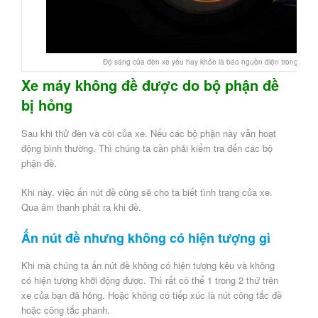
Độ sáng của đèn xe yếu hay khỏe là báo nguồn điện trong xe
Xe máy không đề được do bộ phận đề
bị hỏng
Sau khi thử đèn và còi của xe. Nếu các bộ phận này vẫn hoạt
động bình thường. Thì chúng ta cần phải kiểm tra đến các bộ
phận đề.
Khi này, việc ấn nút đề cũng sẽ cho ta biết tình trạng của xe.
Qua âm thanh phát ra khi đề.
Ấn nút đề nhưng không có hiện tượng gì
Khi mà chúng ta ấn nút đề không có hiện tượng kêu và không
có hiện tượng khởi động được. Thì rất có thể 1 trong 2 thứ trên
xe của bạn đã hỏng. Hoặc không có tiếp xúc là nút công tắc đề
hoặc công tắc phanh.