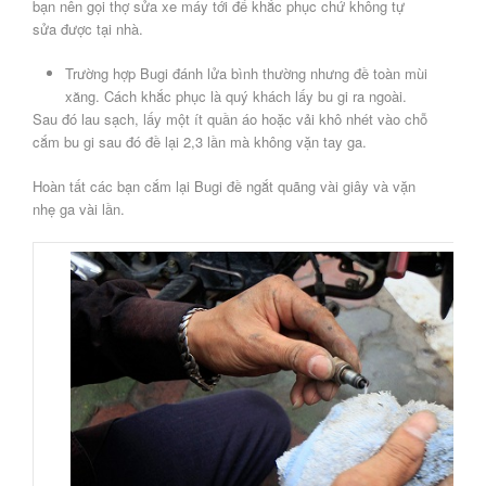
bạn nên gọi thợ sửa xe máy tới để khắc phục chứ không tự
sửa được tại nhà.
Trường hợp Bugi đánh lửa bình thường nhưng đề toàn mùi
xăng. Cách khắc phục là quý khách lấy bu gi ra ngoài.
Sau đó lau sạch, lấy một ít quần áo hoặc vải khô nhét vào chỗ
cắm bu gi sau đó đề lại 2,3 lần mà không vặn tay ga.
Hoàn tất các bạn cắm lại Bugi đề ngắt quãng vài giây và vặn
nhẹ ga vài lần.