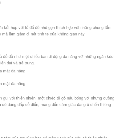
a kết hợp với tủ để đồ nhỏ gọn thích hợp với những phòng tắm
ế mà làm giảm đi nét tinh tế của không gian này.
 tủ để đồ như một chiếc bàn di động đa năng với những ngăn kéo
ện đại và trẻ trung.
 gũi với thiên nhiên, một chiếc tủ gỗ nâu bóng với những đường
hà có dáng dấp cổ điển, mang đến cảm giác đang ở chốn thiêng
ng tắm của gia đình bạn có màu xanh của cây cỏ thiên nhiên,