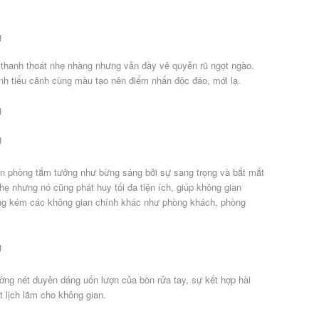
c thanh thoát nhẹ nhàng nhưng vẫn đầy vẻ quyễn rũ ngọt ngào.
h tiểu cảnh cùng màu tạo nên điểm nhấn độc đáo, mới lạ.
ian phòng tắm tưởng như bừng sáng bởi sự sang trọng và bắt mắt
hẹ nhưng nó cũng phát huy tối đa tiện ích, giúp không gian
ng kém các không gian chính khác như phòng khách, phòng
ờng nét duyên dáng uốn lượn của bồn rửa tay, sự kết hợp hài
 lịch lãm cho không gian.