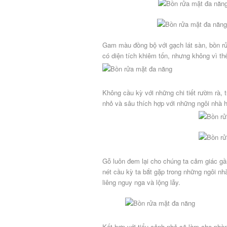
Gam màu đồng bộ với gạch lát sàn, bồn rử
có diện tích khiêm tốn, nhưng không vì th
Không cầu kỳ với những chi tiết rườm rà,
nhỏ và sâu thích hợp với những ngôi nhà hi
Gỗ luôn đem lại cho chúng ta cảm giác gần
nét cầu kỳ ta bắt gặp trong những ngôi n
liêng nguy nga và lộng lẫy.
Kết hợp với tiểu cảnh nhỏ sẽ làm cho phò