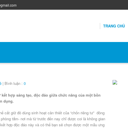
@gmail.com
TRANG CHỦ
ê
| Bình luận :
0
 kết hợp sáng tạo, độc đáo giữa chức năng của một bồn
ện dụng.
 cất giữ đồ dùng sinh hoạt cần thiết của “chốn riêng tư” đồng
o phòng tắm- nơi mà từ trước đến nay chỉ được coi là không gian
 kết hợp độc đáo này và có thể bạn sẽ chọn được một mẫu ưng