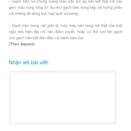
– Gạch trần nói chung mang màu sắc ấm áp nên kết hợp với các
gam màu cùng tông (ví dụ như gạch trần trong bếp sẽ tương phản
với những đồ dùng kim loại lạnh và bóng).
– Gạch trần mang nét giản dị, mộc mạc nên trong nội thất của một
ngôi nhà hiện đại chỉ nên điểm xuyết, hoặc có thể sơn lên gạch
cho gạch trần bớt đơn điệu và tránh bám bụi.
(Theo Aspace)
Nhận xét bài viết: