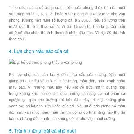
Theo cách dùng số trong quan niệm của phong thủy thì nên nuôi
số lượng cá là 1, 6, 7, 8, hoặc 9 sẽ mang đến tài vượng cho văn
phòng. Không nên nuôi số lượng cá là 2,3,4,5. Nếu số lượng trên
mười con thì tính theo số lẻ. Ví dụ: 15 con thì tính là 5. Còn nếu
cá 2 số đều chẵn thì tính theo số chẵn đầu tiên. Ví dụ: 20 thì tính
theo số 2.
4. Lựa chọn màu sắc của cá.
Khi lựa chọn cá, cần lưu ý đến màu sắc của chúng. Nên nuôi
giống cá có màu vàng kim, màu trắng, màu đen, màu xanh hoặc
màu bạc. Vì những màu này nếu xét về sức mạnh quang hợp
trong không khí, nó sẽ làm cho những tia sáng có hại phản xạ
ngược lại, giúp cho trường khí bảo đảm duy trì một không gian
sạch sẽ, có lợi cho sức khỏe của cá. Nếu nuôi các giống cá màu
đỏ, màu xanh lục hoặc màu tím thì do nó có khả năng hấp thu tia
bức xạ tương đối mạnh nên không có lợi cho việc nuôi dưỡng.
5. Tránh những loài cá khó nuôi