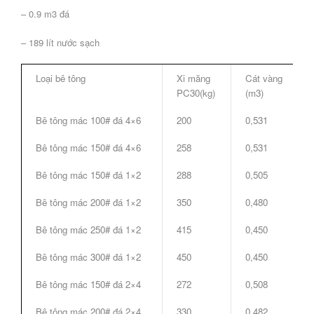
– 0.9 m3 đá
– 189 lít nước sạch
Loại bê tông
Xi măng
Cát vàng
PC30(kg)
(m3)
Bê tông mác 100# đá 4×6
200
0,531
Bê tông mác 150# đá 4×6
258
0,531
Bê tông mác 150# đá 1×2
288
0,505
Bê tông mác 200# đá 1×2
350
0,480
Bê tông mác 250# đá 1×2
415
0,450
Bê tông mác 300# đá 1×2
450
0,450
Bê tông mác 150# đá 2×4
272
0,508
Bê tông mác 200# đá 2×4
330
0,482