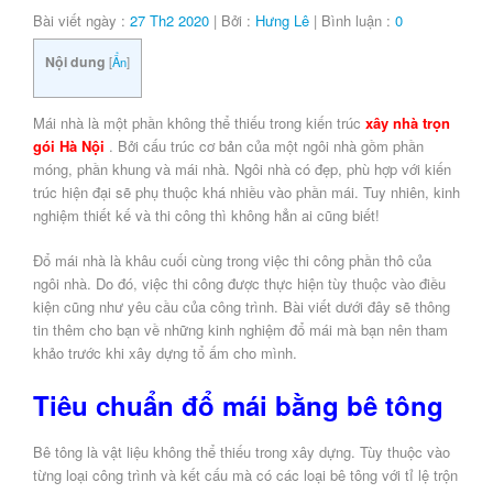
Bài viết ngày :
27 Th2 2020
| Bởi :
Hưng Lê
| Bình luận :
0
Nội dung
[
Ẩn
]
Mái nhà là một phần không thể thiếu trong kiến trúc
xây nhà trọn
gói Hà Nội
. Bởi cấu trúc cơ bản của một ngôi nhà gồm phần
móng, phần khung và mái nhà. Ngôi nhà có đẹp, phù hợp với kiến
trúc hiện đại sẽ phụ thuộc khá nhiều vào phần mái. Tuy nhiên, kinh
nghiệm thiết kế và thi công thì không hẳn ai cũng biết!
Đổ mái nhà là khâu cuối cùng trong việc thi công phần thô của
ngôi nhà. Do đó, việc thi công được thực hiện tùy thuộc vào điều
kiện cũng như yêu cầu của công trình. Bài viết dưới đây sẽ thông
tin thêm cho bạn về những kinh nghiệm đổ mái mà bạn nên tham
khảo trước khi xây dựng tổ ấm cho mình.
Tiêu chuẩn đổ mái bằng bê tông
Bê tông là vật liệu không thể thiếu trong xây dựng. Tùy thuộc vào
từng loại công trình và kết cấu mà có các loại bê tông với tỉ lệ trộn