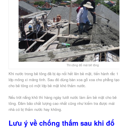
Thi công đổ mái bê tông
Khi nước trong bê tông đã bị ép nổi hết lên bề mặt, tiến hành rắc 1
lớp mỏng xi măng tinh. Sau đó dùng bàn xoa gỗ xoa cho phẳng tạo
cho bê tông có một lớp bề mặt khó thấm nước.
Nếu trời nắng khô thì hàng ngày tưới nước làm ẩm bề mặt cho bê
tông. Đảm bảo chất lượng cao nhất cũng như kiểm tra được mái
nhà có bị thấm nước hay không.
Lưu ý về chống thấm sau khi đổ