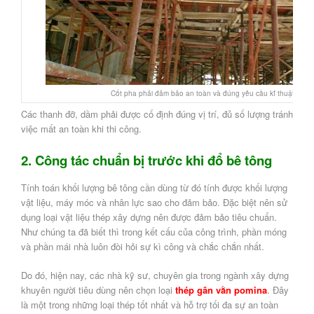
Cốt pha phải đảm bảo an toàn và đúng yêu cầu kĩ thuật
Các thanh đỡ, dầm phải được cố định đúng vị trí, đủ số lượng tránh
việc mất an toàn khi thi công.
2. Công tác chuẩn bị trước khi đổ bê
tông
Tính toán khối lượng bê tông cần dùng từ đó tính được khối lượng
vật liệu, máy móc và nhân lực sao cho đảm bảo. Đặc biệt nên sử
dụng loại vật liệu thép xây dựng nên được đảm bảo tiêu chuẩn.
Như chúng ta đã biết thì trong kết cấu của công trình, phần móng
và phần mái nhà luôn đòi hỏi sự kì công và chắc chắn nhất.
Do đó, hiện nay, các nhà kỹ sư, chuyên gia trong ngành xây dựng
khuyên người tiêu dùng nên chọn loại
thép gân vằn pomina
. Đây
là một trong những loại thép tốt nhất và hỗ trợ tối đa sự an toàn