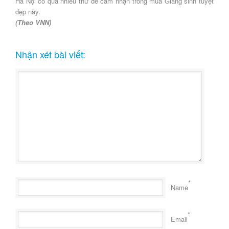
Hà Nội có quá nhiều thứ để cảm nhận trong mùa Giáng sinh tuyệt
đẹp này.
(Theo VNN)
Nhận xét bài viết:
*
Name
*
Email