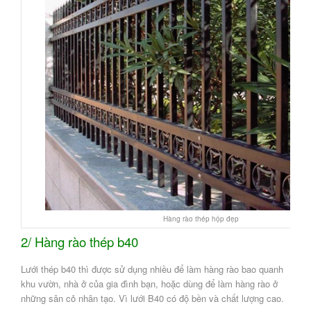
Hàng rào thép hộp đẹp
2/ Hàng rào thép b40
Lưới thép b40 thì được sử dụng nhiều để làm hàng rào bao quanh
khu vườn, nhà ở của gia đình bạn, hoặc dùng để làm hàng rào ở
những sân cỏ nhân tạo. Vì lưới B40 có độ bền và chất lượng cao.