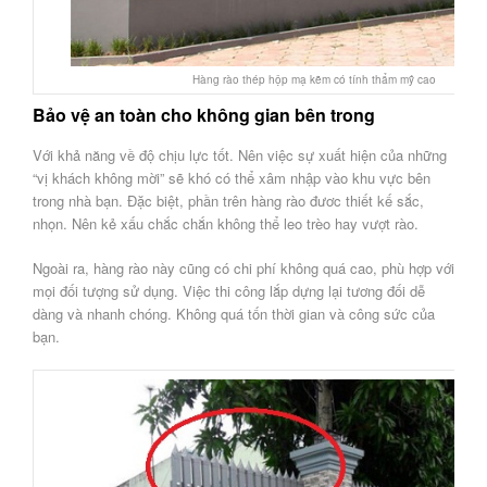
Hàng rào thép hộp mạ kẽm có tính thẩm mỹ cao
Bảo vệ an toàn cho không gian bên trong
Với khả năng về độ chịu lực tốt. Nên việc sự xuất hiện của những
“vị khách không mời” sẽ khó có thể xâm nhập vào khu vực bên
trong nhà bạn. Đặc biệt, phần trên hàng rào đươc thiết kế sắc,
nhọn. Nên kẻ xấu chắc chắn không thể leo trèo hay vượt rào.
Ngoài ra, hàng rào này cũng có chi phí không quá cao, phù hợp với
mọi đối tượng sử dụng. Việc thi công lắp dựng lại tương đối dễ
dàng và nhanh chóng. Không quá tốn thời gian và công sức của
bạn.