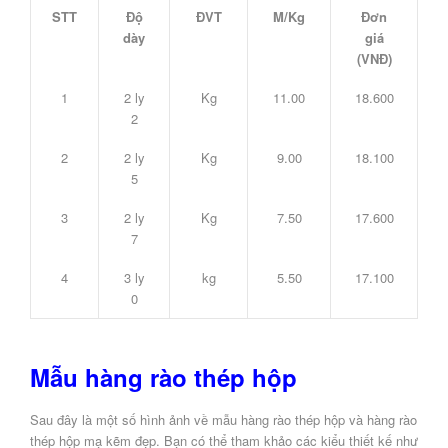
STT
Độ
ĐVT
M/Kg
Đơn
dày
giá
(VNĐ)
1
2 ly
Kg
11.00
18.600
2
2
2 ly
Kg
9.00
18.100
5
3
2 ly
Kg
7.50
17.600
7
4
3 ly
kg
5.50
17.100
0
Mẫu hàng rào thép hộp
Sau đây là một số hình ảnh về mẫu hàng rào thép hộp và hàng rào
thép hộp mạ kẽm đẹp. Bạn có thể tham khảo các kiểu thiết kế như