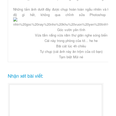
Những tấm ảnh dưới đây được chụp hoàn toàn ngẫu nhiên và không
độ gì hết, không qua chỉnh sửa Photoshop đâ
Góc vườn yên tĩnh
Vừa tắm nắng vừa nằm thư giãn nghe sóng biển
Cái này trong phòng của tớ… he he
Bãi cát lúc 4h chiều
Tự chụp (cái ảnh này ăn trộm của cô bạn)
Tạm biệt Mũi né
Nhận xét bài viết: