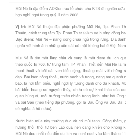
Mũi Né là địa điểm ADKientruc tổ chức cho KTS đi nghiên cứu resor
hợp nghỉ ngơi trong quý II năm 2008
Vị trí:
Mũi Né thuộc địa phận phường Mũi Né, Tp. Phan Thiết, t
Thuận, cách trung tâm Tp. Phan Thiết 22km về hướng đông bắc.
Đặc điểm
: Mũi Né – nàng công chúa ngủ trong rừng. Địa danh Mũi
nghĩa với hình ảnh những cồn cát có một không hai ở Việt Nam.
Mũi Né là tên một làng chài và cũng là một điểm du lịch quen th
theo quốc lộ 706, từ trung tâm TP Phan Thiết đến Mũi Né là một dã
thoai thoải và bãi cát ven biển rộng, thoáng mát với những rặng 
đẹp. Bãi biển nông thoải, nước sạch và trong, nắng ấm quanh năm,
bão, là nơi tắm biển, nghỉ ngơi lý tưởng dành cho du khách. Mũi Né
bãi biển hoang sơ nguyên thủy, chưa có sự khai thác của con ngư
quan hùng vĩ, môi trường thiên nhiên trong lành, như bãi Ông Ðịa, 
và bãi Sau (theo tiếng địa phương, gọi là Bàu Ông và Bàu Bà; ở đây,
có nghĩa là hồ nước).
Nước biển mùa này thường đục và có mùi tanh. Cộng thêm, gió biể
hướng thổi, thổi từ bên Lào qua nên càng khiến cho không khí hơ
Mũi Né đẹp nhất nếu đến du lịch và nghỉ ngơi vào tầm tháng 11.