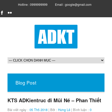
Hotline : 0999999999
Email : google@gmail.com
Blog Post
KTS ADKientruc đi Mũi Né – Phan Thiết
Bài viết ngày :
05 Th5 2018
| Bởi :
Hưng Lê
| Bình luận :
0