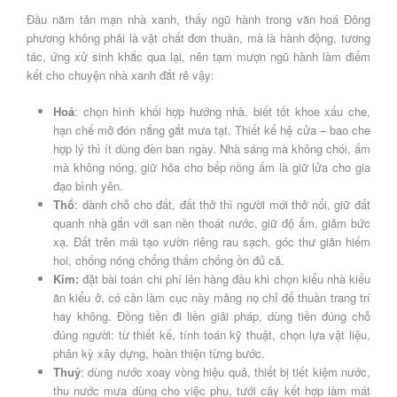
Đầu năm tản mạn nhà xanh, thấy ngũ hành trong văn hoá Đông
phương không phải là vật chất đơn thuần, mà là hành động, tương
tác, ứng xử sinh khắc qua lại, nên tạm mượn ngũ hành làm điểm
kết cho chuyện nhà xanh đắt rẻ vậy:
Hoả
: chọn hình khối hợp hướng nhà, biết tốt khoe xấu che,
hạn chế mở đón nắng gắt mưa tạt. Thiết kế hệ cửa – bao che
hợp lý thì ít dùng đèn ban ngày. Nhà sáng mà không chói, ấm
mà không nóng, giữ hỏa cho bếp nồng ấm là giữ lửa cho gia
đạo bình yên.
Thổ
: dành chỗ cho đất, đất thở thì người mới thở nổi, giữ đất
quanh nhà gắn với san nền thoát nước, giữ độ ẩm, giảm bức
xạ. Đất trên mái tạo vườn riêng rau sạch, góc thư giãn hiếm
hoi, chống nóng chống thấm chống ồn đủ cả.
Kim:
đặt bài toán chi phí lên hàng đầu khi chọn kiểu nhà kiểu
ăn kiểu ở, có cần làm cục này mảng nọ chỉ để thuần trang trí
hay không. Đồng tiền đi liền giải pháp, dùng tiền đúng chỗ
đúng người: từ thiết kế, tính toán kỹ thuật, chọn lựa vật liệu,
phân kỳ xây dựng, hoàn thiện từng bước.
Thuỷ
: dùng nước xoay vòng hiệu quả, thiết bị tiết kiệm nước,
thu nước mưa dùng cho việc phụ, tưới cây kết hợp làm mát