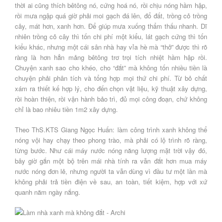
thời ai cũng thích bêtông nó, cứng hoá nó, rồi chịu nóng hầm hập,
rồi mưa ngập quá giờ phải moi gạch đá lên, đổ đất, trồng cỏ trồng
cây, mát hơn, xanh hơn. Để giúp mưa xuống thẩm thấu nhanh. Dĩ
nhiên trồng cỏ cây thì tốn chi phí một kiểu, lát gạch cứng thì tốn
kiểu khác, nhưng một cái sân nhà hay vỉa hè mà “thở” được thì rõ
ràng là hơn hẳn mảng bêtông trơ trọi tích nhiệt hầm hập rồi.
Chuyện xanh sao cho khéo, cho “đắt” mà không tốn nhiều tiền là
chuyện phải phân tích và tổng hợp mọi thứ chi phí. Từ bỏ chất
xám ra thiết kế hợp lý, cho đến chọn vật liệu, kỹ thuật xây dựng,
rồi hoàn thiện, rồi vận hành bảo trì, đủ mọi công đoạn, chứ không
chỉ là bao nhiêu tiền 1m2 xây dựng.
Theo ThS.KTS Giang Ngọc Huấn: làm công trình xanh không thể
nóng vội hay chạy theo phong trào, mà phải có lộ trình rõ ràng,
từng bước. Như cái máy nước nóng năng lượng mặt trời vậy đó,
bây giờ gắn một bộ trên mái nhà tính ra vẫn đắt hơn mua máy
nước nóng đơn lẻ, nhưng người ta vẫn dùng vì đầu tư một lần mà
không phải trả tiền điện về sau, an toàn, tiết kiệm, hợp với xứ
quanh năm ngày nắng.