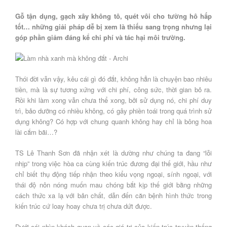
Gỗ tận dụng, gạch xây không tô, quét vôi cho tường hô hấp
tốt… những giải pháp dễ bị xem là thiếu sang trọng nhưng lại
góp phần giảm đáng kể chi phí và tác hại môi trường.
Thói đời vẫn vậy, kêu cái gì đó đắt, không hẳn là chuyện bao nhiêu
tiền, mà là sự tương xứng với chi phí, công sức, thời gian bỏ ra.
Rồi khi làm xong vẫn chưa thể xong, bởi sử dụng nó, chi phí duy
trì, bảo dưỡng có nhiều không, có gây phiền toái trong quá trình sử
dụng không? Có hợp với chung quanh không hay chỉ là bông hoa
lài cắm bãi…?
TS Lê Thanh Sơn đã nhận xét là dường như chúng ta đang “lỗi
nhịp” trong việc hòa ca cùng kiến trúc đương đại thế giới, hầu như
chỉ biết thụ động tiếp nhận theo kiểu vọng ngoại, sính ngoại, với
thái độ nôn nóng muốn mau chóng bắt kịp thế giới bằng những
cách thức xa lạ với bản chất, dẫn đến căn bệnh hình thức trong
kiến trúc cứ loay hoay chưa trị chưa dứt được.
Dưới cái nhìn khách quan về các giá trị của kiến trúc truyền thống