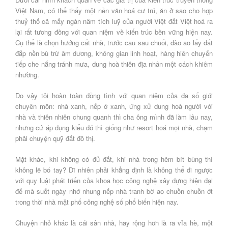
Việt Nam, có thể thấy một nền văn hoá cư trú, ăn ở sao cho hợp
thuỷ thổ cả mấy ngàn năm tích luỹ của người Việt đất Việt hoá ra
lại rất tương đồng với quan niệm về kiến trúc bền vững hiện nay.
Cụ thể là chọn hướng cất nhà, trước cau sau chuối, đào ao lấy đất
đắp nền bù trừ âm dương, không gian linh hoạt, hàng hiên chuyển
tiếp che nắng tránh mưa, dung hoà thiên địa nhân một cách khiêm
nhường.
Do vậy tôi hoàn toàn đồng tình với quan niệm của đa số giới
chuyên môn: nhà xanh, nếp ở xanh, ứng xử dung hoà người với
nhà và thiên nhiên chung quanh thì cha ông mình đã làm lâu nay,
nhưng cứ áp dụng kiểu đó thì giống như resort hoá mọi nhà, chạm
phải chuyện quỹ đất đô thị.
Mặt khác, khi không có đủ đất, khi nhà trong hẻm bít bùng thì
không lẽ bó tay? Dĩ nhiên phải khẳng định là không thể đi ngược
với quy luật phát triển của khoa học công nghệ xây dựng hiện đại
để mà suốt ngày nhớ nhung nếp nhà tranh bờ ao chuồn chuồn ớt
trong thời nhà mặt phố công nghệ số phổ biến hiện nay.
Chuyện nhỏ khác là cái sân nhà, hay rộng hơn là ra vỉa hè, một