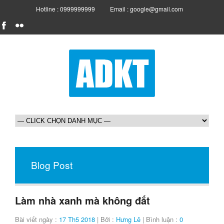
Hotline : 0999999999
Email : google@gmail.com
Blog Post
Làm nhà xanh mà không đắt
Bài viết ngày :
17 Th5 2018
| Bởi :
Hưng Lê
| Bình luận :
0