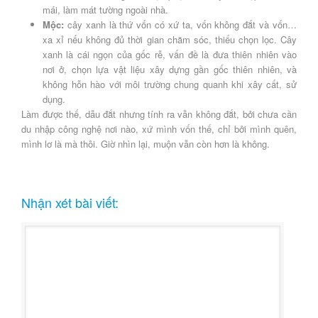
mái, làm mát tường ngoài nhà.
Mộc:
cây xanh là thứ vốn có xứ ta, vốn không đắt và vốn…
xa xỉ nếu không đủ thời gian chăm sóc, thiếu chọn lọc. Cây
xanh là cái ngọn của gốc rễ, vấn đề là đưa thiên nhiên vào
nơi ở, chọn lựa vật liệu xây dựng gần gốc thiên nhiên, và
không hỗn hào với môi trường chung quanh khi xây cất, sử
dụng.
Làm được thế, dẫu đắt nhưng tính ra vẫn không đắt, bởi chưa cần
du nhập công nghệ nơi nào, xứ mình vốn thế, chỉ bởi mình quên,
mình lơ là mà thôi. Giờ nhìn lại, muộn vẫn còn hơn là không.
Nhận xét bài viết: