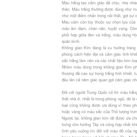
Màu trắng tạo cảm giác dễ chịu, nhẹ nhàng
thần. Màu trắng thường được dùng như màu
như một điểm nhấn trong nội thất, gợi sự 
Màu xám còn tùy thuộc sự chọn lựa của 
màu ảm đạm, chán nản, tuyệt vọng. Còn 
phối hợp giữa đen và trắng, màu dung hòa
quân bình.
Không gian Kim đang là xu hướng trang t
phong cách hiện đại và cảm giác tinh khi
sắc trắng làm nền và các chất liệu kim loạ
Nhóm màu dùng trong không gian Kim phả
thượng đề cao sự trong trắng tinh khiết,
đều lên cả năm giác quan gợi cảm giác nh
Đối với người Trung Quốc cổ thì màu trắng
thất nhà ở, nhất là trong phòng ngủ, đó l
loại cũng không được ưa dùng vì theo p
hoặc vàng có màu sắc của Thổ tượng trưn
Ngược lại, không gian kim rất được ưa ch
trưng cho hướng Tây và cũng hợp nhất kh
tình yêu cuồng tín đối với màu đỏ của 