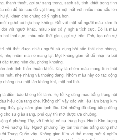
, thanh thoát, gợi sự sang trọng, sạch sẽ, tinh khiết trong tinh
 nền để tôn các đồ vật trang trí nội thất với nhiều màu sắc lên
chú ý, khiến cho chúng có ý nghĩa hơn.
mỗi người có hợp hay không. Đối với một số người màu xám là
đối với người khác, màu xám có ý nghĩa tích cực. Đó là màu
 hai thái cực, màu của thời gian, gợi sự trầm tĩnh, tạo nên sự
rí nội thất được nhiều người sử dụng bởi sắc thái nhẹ nhàng,
ết, nhẹ nhõm mà nó mang lại. Một không gian rất dễ nhận ra bởi
i đặc trưng hiện đại, phóng khoáng.
n ánh tinh thần thuần khiết. Đây là nhóm màu mang tính thời
 tươi mát, nhẹ nhàng và thoáng đãng. Nhóm màu này có tác động
ẹ nhàng như một làn không khí, một hơi thở.
 là điềm báo không tốt lành. Họ tối kỵ dùng màu trắng trong nội
à dấu hiệu của tang chế. Không chỉ vậy các vật liệu làm bằng kim
hong thủy gây cảm giác lạnh lẽo. Chỉ những đồ dùng bằng đồng
g cho sự giàu sang, phú quý thì mới được ưa chuộng.
uộng ở phương Tây, vô tình lại có sự trùng hợp. Hành Kim tượng
i ở về hướng Tây. Người phương Tây tôn thờ màu trắng cũng như
người Trung Quốc vậy. Không gian Kim vì thế mang một ý nghĩa