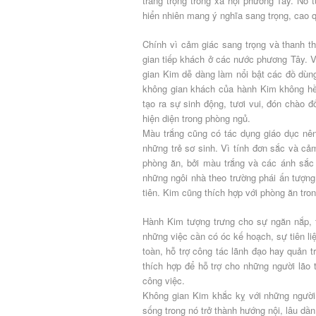
trang trọng trong xã hội phương Tây. Nó t
hiển nhiên mang ý nghĩa sang trọng, cao 
Chính vì cảm giác sang trọng và thanh 
gian tiếp khách ở các nước phương Tây. Vớ
gian Kim dễ dàng làm nổi bật các đồ dùng
không gian khách của hành Kim không hề
tạo ra sự sinh động, tươi vui, đón chào đ
hiện diện trong phòng ngủ.
Màu trắng cũng có tác dụng giáo dục nê
những trẻ sơ sinh. Vì tính đơn sắc và c
phòng ăn, bởi màu trắng và các ánh sắc 
những ngôi nhà theo trường phái ấn tượng
tiên. Kim cũng thích hợp với phòng ăn tr
Hành Kim tượng trưng cho sự ngăn nắp, t
những việc cần có óc kế hoạch, sự tiên liệ
toàn, hỗ trợ công tác lãnh đạo hay quản t
thích hợp để hỗ trợ cho những người lão 
công việc.
Không gian Kim khắc kỵ với những người 
sống trong nó trở thành hướng nội, lâu dầ