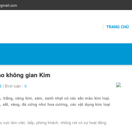
@gmail.com
TRANG CHỦ
ho không gian Kim
ê
| Bình luận :
0
 trắng, vàng kim, xám, xanh nhạt có các sắc màu kim loại.
p, sắt, vàng, đá cứng như hoa cương, các vật dụng kim loại
hu vực làm việc, bếp, phòng khách, những nơi có sự hoạt động.