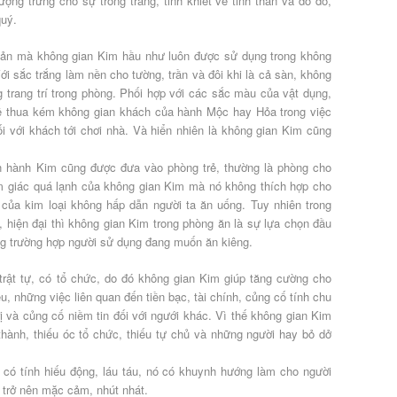
ượng trưng cho sự trong trắng, tinh khiết về tinh thần và do đó,
quý.
thản mà không gian Kim hầu như luôn được sử dụng trong không
i sắc trắng làm nền cho tường, trần và đôi khi là cả sàn, không
 trang trí trong phòng. Phối hợp với các sắc màu của vật dụng,
 thua kém không gian khách của hành Mộc hay Hỏa trong việc
ối với khách tới chơi nhà. Và hiển nhiên là không gian Kim cũng
n hành Kim cũng được đưa vào phòng trẻ, thường là phòng cho
ảm giác quá lạnh của không gian Kim mà nó không thích hợp cho
của kim loại không hấp dẫn người ta ăn uống. Tuy nhiên trong
, hiện đại thì không gian Kim trong phòng ăn là sự lựa chọn đầu
ong trường hợp người sử dụng đang muốn ăn kiêng.
rật tự, có tổ chức, do đó không gian Kim giúp tăng cường cho
u, những việc liên quan đến tiền bạc, tài chính, củng cố tính chu
rị và củng cố niềm tin đối với ngưới khác. Vì thế không gian Kim
thành, thiếu óc tổ chức, thiếu tự chủ và những người hay bỏ dở
có tính hiếu động, láu táu, nó có khuynh hướng làm cho người
n trở nên mặc cảm, nhút nhát.