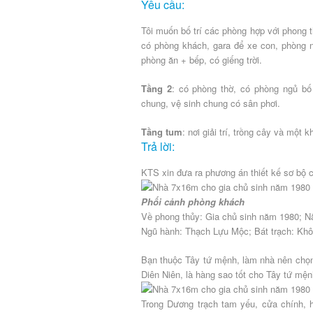
Yêu cầu:
Tôi muốn bố trí các phòng hợp với phong t
có phòng khách, gara để xe con, phòng 
phòng ăn + bếp, có giếng trời.
Tầng 2
: có phòng thờ, có phòng ngủ bố
chung, vệ sinh chung có sân phơi.
Tầng tum
: nơi giải trí, trồng cây và một k
Trả lời:
KTS xin đưa ra phương án thiết kế sơ bộ 
Phối cảnh phòng khách
Về phong thủy: Gia chủ sinh năm 1980; 
Ngũ hành: Thạch Lựu Mộc; Bát trạch: Kh
Bạn thuộc Tây tứ mệnh, làm nhà nên chọn
Diên Niên, là hàng sao tốt cho Tây tứ mệ
Trong Dương trạch tam yếu, cửa chính, 