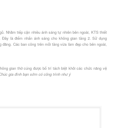
ủ. Nhằm tiếp cận nhiều ánh sáng tự nhiên bên ngoài, KTS thiết
g. Đây là điểm nhấn ánh sáng cho không gian tầng 2. Sử dụng
g đãng. Các ban công trên mỗi tầng vừa làm đẹp cho bên ngoài,
ng gian thờ cúng được bố trí tách biệt khỏi các chức năng vệ
Chúc gia đình bạn sớm có công trình như ý