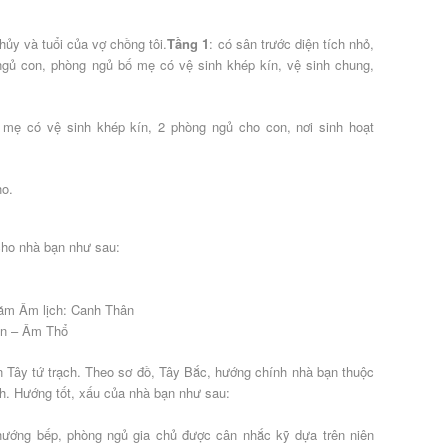
hủy và tuổi của vợ chồng tôi.
Tầng 1
: có sân trước diện tích nhỏ,
ngủ con, phòng ngủ bố mẹ có vệ sinh khép kín, vệ sinh chung,
 mẹ có vệ sinh khép kín, 2 phòng ngủ cho con, nơi sinh hoạt
ho.
cho nhà bạn như sau:
Năm Âm lịch: Canh Thân
ôn – Âm Thổ
 Tây tứ trạch. Theo sơ đồ, Tây Bắc, hướng chính nhà bạn thuộc
nh. Hướng tốt, xấu của nhà bạn như sau:
hướng bếp, phòng ngủ gia chủ được cân nhắc kỹ dựa trên niên