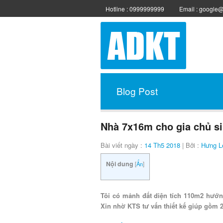
Hotline : 0999999999
Email : google
Blog Post
Nhà 7x16m cho gia chủ s
Bài viết ngày :
14 Th5 2018
| Bởi :
Hưng L
Nội dung
[
Ẩn
]
Tôi có mảnh đất diện tích 110m2 hướn
Xin nhờ KTS tư vấn thiết kế giúp gồm 2