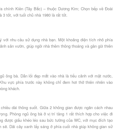
a chính Kiền (Tây Bắc) – thuộc Dương Kim; Chọn bếp về Đoài
 3 tốt, với tuổi chủ nhà 1980 là rất tốt.
ý với nhu cầu sử dụng nhà bạn. Một khoảng diện tích nhỏ phía
cảnh sân vườn, giúp ngôi nhà thêm thông thoáng và gần gũi thiên
ủ ông bà. Dẫn lối đẹp mắt vào nhà là tiểu cảnh với mặt nước,
Khu vực phía trước này không chỉ đem hơi thở thiên nhiên vào
hòng khách.
 chiều dài thông suốt. Giữa 2 không gian được ngăn cách nhau
ọng. Phòng ngủ ông bà ở vị trí tầng 1 rất thích hợp cho việc đi
ang được giấu khéo léo sau bức tường của WC, với mục đích tạo
 sẽ. Dải cây xanh lấy sáng ở phía cuối nhà giúp không gian sử