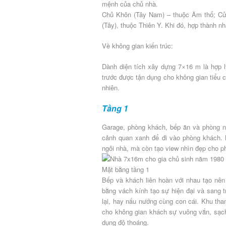
mệnh của chủ nhà.
Chủ Khôn (Tây Nam) – thuộc Âm thổ; Cử
(Tây), thuộc Thiên Y. Khi đó, hợp thành nhà
Về không gian kiến trúc:
Dành diện tích xây dựng 7×16 m là hợp l
trước được tận dụng cho không gian tiểu 
nhiên.
Tầng 1
Garage, phòng khách, bếp ăn và phòng ng
cảnh quan xanh để đi vào phòng khách. 
ngôi nhà, mà còn tạo view nhìn đẹp cho p
Mặt bằng tầng 1
Bếp và khách liên hoàn với nhau tạo nên
bằng vách kính tạo sự hiện đại và sang tr
lại, hay nấu nướng cùng con cái. Khu th
cho không gian khách sự vuông vắn, sạch
dụng độ thoáng.