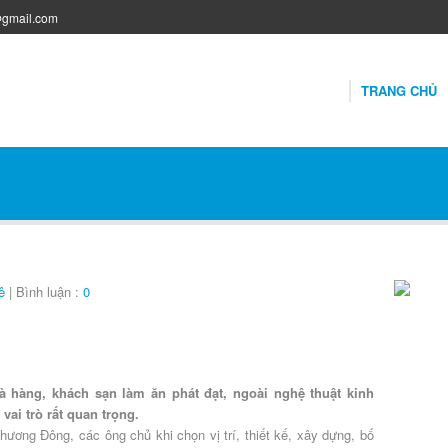
@gmail.com
TRANG CHỦ
ê
| Bình luận :
0
 hàng, khách sạn làm ăn phát đạt, ngoài nghệ thuật kinh
vai trò rất quan trọng.
Phương Đông, các ông chủ khi chọn vị trí, thiết kế, xây dựng, bố