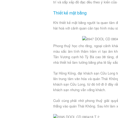
trí và sắp xếp đồ đạc đều theo ý kiến của
Thiết kế mặt bằng
Khi thiết kế mặt bằng người ta quan tâm 
hài hoà với cảnh quan cần tạo hình màu s
Phong thuỷ học cho rằng, ngoại cảnh khá
màu sắc âm tính thâm trầm vì tạo âm khí
Tân Vương cạnh hồ Tỳ Bà cao 38 tầng, đ
nhà thiết kế làm tường bằng pha lê lấy sắ
Tại Hồng Kông, đại khách sạn Cửu Long tr
lên trung tâm văn hóa và quán Thái Khôn
khách sạn Cửu Long, từ đó trở đi ở đây rấ
khách sạn nhưng vẫn vắng khách.
Cuối cùng phải nhờ phong thuỷ giải quy
thẳng vào quán Thái Không. Sau khi làm xo