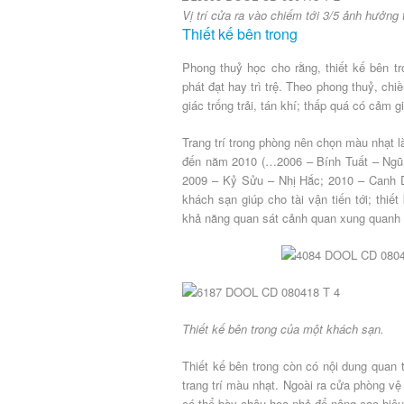
Vị trí cửa ra vào chiếm tới 3/5 ảnh hưởng 
Thiết kế bên trong
Phong thuỷ học cho rằng, thiết kế bên 
phát đạt hay trì trệ. Theo phong thuỷ, c
giác trống trải, tán khí; thấp quá có cảm g
Trang trí trong phòng nên chọn màu nhạt l
đến năm 2010 (…2006 – Bính Tuất – Ngũ 
2009 – Kỷ Sửu – Nhị Hắc; 2010 – Canh D
khách sạn giúp cho tài vận tiến tới; thi
khả năng quan sát cảnh quan xung quanh vớ
Thiết kế bên trong của một khách sạn.
Thiết kế bên trong còn có nội dung quan t
trang trí màu nhạt. Ngoài ra cửa phòng v
có thể bày chậu hoa nhỏ để nâng cao hiệu