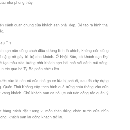
 các nhà phong thủy.
đến cảnh quan chung của khách sạn phải đẹp. Để tạo ra hình thái
ắc.
ch sạn nên dùng cách điệu dương tính là chính, không nên dùng
 nặng nề gây trì trệ cho khách. Ở Nhật Bản, có khách sạn Đại
ể tạo màu sắc tường nhà khách sạn hài hoà với cảnh núi sông,
c nước qua hồ Tỳ Bà phản chiếu lên.
ước cửa là nền cũ của nhà ga xe lửa bị phá đi, sau đó xây dựng
g. Quán Thái Không xây theo hình quả trứng chĩa thẳng vào cửa
t vắng khách. Chủ khách sạn đã nỗ lực cải tiến công tác quản lý
ết bằng cách đặt tượng vị môn thần đứng chắn trước cửa nhìn
ng, khách sạn lại đông khách trở lại.