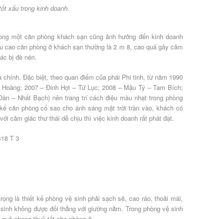
tốt xấu trong kinh doanh.
trong một căn phòng khách sạn cũng ảnh hưởng đến kinh doanh
hiều cao căn phòng ở khách sạn thường là 2 m 8, cao quá gây cảm
iác bị đè nén.
à chính. Đặc biệt, theo quan điểm của phái Phi tinh, từ năm 1990
Hoàng; 2007 – Đinh Hợi – Tứ Lục; 2008 – Mậu Tý – Tam Bích;
ần – Nhất Bạch) nên trang trí cách điệu màu nhạt trong phòng
ết kế căn phòng cố sao cho ánh sáng mặt trời tràn vào, khách có
i cảm giác thư thái dễ chịu thì việc kinh doanh rất phát đạt.
rọng là thiết kế phòng vệ sinh phải sạch sẽ, cao ráo, thoải mái,
ệ sinh không được đối thẳng với giường nằm. Trong phòng vệ sinh
 quả phong thuỷ tốt cho phòng ở.