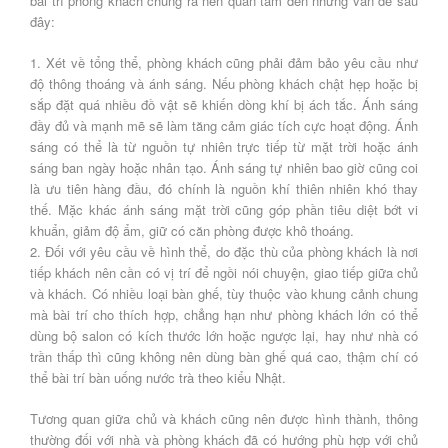
bài trí phòng khách chúng ra nên quan tâm đến những vấn đề sau
đây:
1. Xét về tổng thể, phòng khách cũng phải đảm bảo yêu cầu như
độ thông thoáng và ánh sáng. Nếu phòng khách chật hẹp hoặc bị
sắp đặt quá nhiều đồ vật sẽ khiến dòng khí bị ách tắc. Ánh sáng
đầy đủ và mạnh mẽ sẽ làm tăng cảm giác tích cực hoạt động. Ánh
sáng có thể là từ nguồn tự nhiên trực tiếp từ mặt trời hoặc ánh
sáng ban ngày hoặc nhân tạo. Ánh sáng tự nhiên bao giờ cũng coi
là ưu tiên hàng đầu, đó chính là nguồn khí thiên nhiên khó thay
thế. Mặc khác ánh sáng mặt trời cũng góp phần tiêu diệt bớt vi
khuẩn, giảm độ ẩm, giữ có căn phòng được khô thoáng.
2. Đối với yêu cầu về hình thể, do đặc thù của phòng khách là nơi
tiếp khách nên cần có vị trí để ngồi nói chuyện, giao tiếp giữa chủ
và khách. Có nhiều loại bàn ghế, tùy thuộc vào khung cảnh chung
mà bài trí cho thích hợp, chẳng hạn như phòng khách lớn có thể
dùng bộ salon có kích thước lớn hoặc ngược lại, hay như nhà có
trần thấp thì cũng không nên dùng bàn ghế quá cao, thậm chí có
thể bài trí bàn uống nước trà theo kiểu Nhật.
Tương quan giữa chủ và khách cũng nên được hình thành, thông
thường đối với nhà và phòng khách đã có hướng phù hợp với chủ