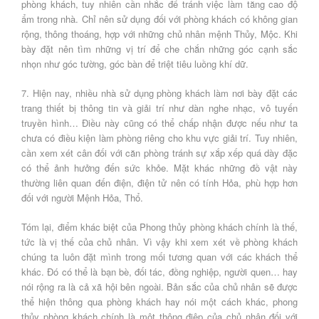
phòng khách, tuy nhiên cần nhắc để tránh việc làm tăng cao độ
ẩm trong nhà. Chỉ nên sử dụng đối với phòng khách có không gian
rộng, thông thoáng, hợp với những chủ nhân mệnh Thủy, Mộc. Khi
bày đặt nên tìm những vị trí để che chắn những góc cạnh sắc
nhọn như góc tường, góc bàn để triệt tiêu luồng khí dữ.
7. Hiện nay, nhiều nhà sử dụng phòng khách làm nơi bày đặt các
trang thiết bị thông tin và giải trí như dàn nghe nhạc, vô tuyến
truyền hình… Điều này cũng có thể chấp nhận được nếu như ta
chưa có điều kiện làm phòng riêng cho khu vực giải trí. Tuy nhiên,
cần xem xét cân đối với căn phòng tránh sự xắp xếp quá dày đặc
có thể ảnh hưởng đến sức khỏe. Mặt khác những đồ vật này
thường liên quan đến điện, điện tử nên có tính Hỏa, phù hợp hơn
đối với người Mệnh Hỏa, Thổ.
Tóm lại, điểm khác biệt của Phong thủy phòng khách chính là thế,
tức là vị thế của chủ nhân. Vì vậy khi xem xét về phòng khách
chúng ta luôn đặt mình trong mối tương quan với các khách thể
khác. Đó có thể là bạn bè, đối tác, đồng nghiệp, người quen… hay
nói rộng ra là cả xã hội bên ngoài. Bản sắc của chủ nhân sẽ được
thể hiện thông qua phòng khách hay nói một cách khác, phong
thủy phòng khách chính là một thông điệp của chủ nhân đối với