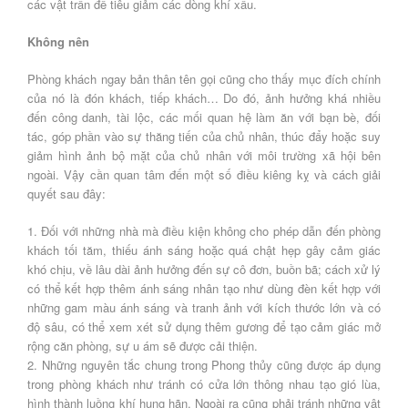
các vật trấn để tiêu giảm các dòng khí xấu.
Không nên
Phòng khách ngay bản thân tên gọi cũng cho thấy mục đích chính
của nó là đón khách, tiếp khách… Do đó, ảnh hưởng khá nhiều
đến công danh, tài lộc, các mối quan hệ làm ăn với bạn bè, đối
tác, góp phần vào sự thăng tiến của chủ nhân, thúc đẩy hoặc suy
giảm hình ảnh bộ mặt của chủ nhân với môi trường xã hội bên
ngoài. Vậy cần quan tâm đến một số điều kiêng kỵ và cách giải
quyết sau đây:
1. Đối với những nhà mà điều kiện không cho phép dẫn đến phòng
khách tối tăm, thiếu ánh sáng hoặc quá chật hẹp gây cảm giác
khó chịu, về lâu dài ảnh hưởng đến sự cô đơn, buồn bã; cách xử lý
có thể kết hợp thêm ánh sáng nhân tạo như dùng đèn kết hợp với
những gam màu ánh sáng và tranh ảnh với kích thước lớn và có
độ sâu, có thể xem xét sử dụng thêm gương để tạo cảm giác mở
rộng căn phòng, sự u ám sẽ được cải thiện.
2. Những nguyên tắc chung trong Phong thủy cũng được áp dụng
trong phòng khách như tránh có cửa lớn thông nhau tạo gió lùa,
hình thành luồng khí hung hãn. Ngoài ra cũng phải tránh những vật