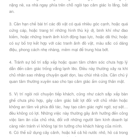
nặng nề, xa nhà ngay phía trên chỗ ngồi tạo cảm giác lo lắng, bất
an.
3. Cần hạn chế bài trí các đồ vật có quá nhiều góc cạnh, hoặc quá
cứng cáp, hoặc trang trí những hình thù kỳ dị, binh khí như đao
kiếm, hoặc những tranh ảnh kích động bạo lực, hoặc dã thú; hoặc
có sự bổ trợ kết hợp với các tranh ảnh đồ vật, màu sắc có dáng
điệu, phong cách nhẹ nhàng, mềm mại để trung hòa bớt.
4. Tránh sự bố trí sắp xếp hoặc quan tâm chăm sóc chưa hợp lý
dẫn đến cảm giác trống vắng lạnh lẽo. Điều này thường xảy ra khi
chủ nhân sao nhãng chuyện quét dọn, lau chùi nhà cửa. Cần chú ý
quan tâm thường xuyên sao cho tạo cảm giác ấm cúng thân mật.
5. Vị trí ngồi nói chuyện tiếp khách, cũng như cách sắp xếp bàn
ghế chưa phù hợp, gây cảm giác bất lợi đối với chủ nhân hoặc
không an tâm về phía đối tác, hay tạo cảm giác nghi ngờ, sợ sệt…
đều không có lợi. Những việc này thường gây ảnh hưởng đến công
việc làm ăn của chủ nhà, đối với những người làm kinh doanh lại
càng nên tránh vì không tại tin tưởng cho khách hàng của mình.
6. Có thể sử dụng cây cảnh, hoặc kể cả hồ nước nhỏ, hồ cá trong