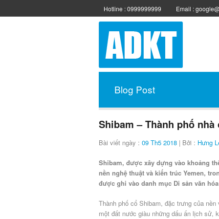
Hotline : 0999999999
Email : google
Blog Post
Shibam – Thành phố nhà c
Bài viết ngày :
09 Th5 2018
| Bởi :
Hưng L
Shibam, được xây dựng vào khoảng thế 
nền nghệ thuật và kiến trúc Yemen, tr
được ghi vào danh mục Di sản văn hóa
Thành phố cổ Shibam, đặc trưng của nền
một đất nước giàu những dấu ấn lịch sử, ki