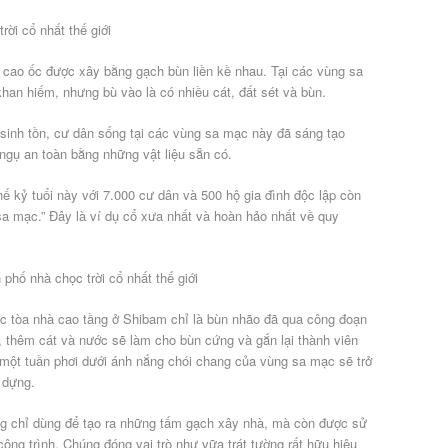
 cao ốc được xây bằng gạch bùn liền kề nhau. Tại các vùng sa
khan hiếm, nhưng bù vào là có nhiều cát, đất sét và bùn.
 sinh tồn, cư dân sống tại các vùng sa mạc này đã sáng tạo
ngụ an toàn bằng những vật liệu sẵn có.
thế kỷ tuổi này với 7.000 cư dân và 500 hộ gia đình độc lập còn
sa mạc.” Đây là ví dụ cổ xưa nhất và hoàn hảo nhất về quy
c tòa nhà cao tầng ở Shibam chỉ là bùn nhão đã qua công đoạn
, thêm cát và nước sẽ làm cho bùn cứng và gắn lại thành viên
một tuần phơi dưới ánh nắng chói chang của vùng sa mạc sẽ trở
 dựng.
g chỉ dùng để tạo ra những tấm gạch xây nhà, mà còn được sử
ông trình. Chúng đóng vai trò như vữa trát tường rất hữu hiệu