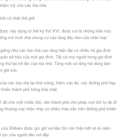
ẻ thẩm mỹ cho các tòa nhà.
được xây dựng từ thế kỷ thứ XVI, được coi là những kiến trúc
những mô hình nhà chung cư cao tầng đầu tiên của nhân loại.
iống như các tòa nhà cao tầng hiện đại có nhiều hộ gia đình
uyền sở hữu của một gia đình. Tất cả mọi người trong gia đình
ầng thứ ba trở lên của tòa nhà. Tầng một và tầng hai dùng làm
o gia súc.
 của các tòa nhà lại khá mỏng, thêm vào đó, các đường phố hẹp
 khiến thành phố trông khá chật.
hỉ đủ cho một chiếc ôtô, nên thành phố cho phép mọi ôtô tự do đi
ộng thương mại nhộn nhịp và nhiều màu sắc trên đường phố khiến
 của Shibam được gìn giữ và bảo tồn cẩn thận bởi nó là niềm
ự lực của người dân nơi đây.