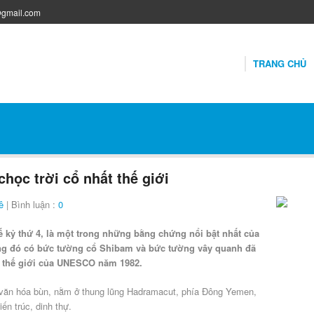
@gmail.com
TRANG CHỦ
học trời cổ nhất thế giới
ê
| Bình luận :
0
kỷ thứ 4, là một trong những bằng chứng nổi bật nhất của
ong đó có bức tường cổ Shibam và bức tường vây quanh đã
 thế giới của UNESCO năm 1982.
 văn hóa bùn, nằm ở thung lũng Hadramacut, phía Đông Yemen,
ến trúc, dinh thự.