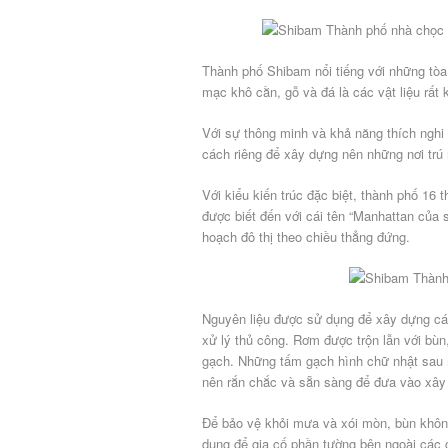
Thành phố Shibam nổi tiếng với những tòa
mạc khô cằn, gỗ và đá là các vật liệu rất 
Với sự thông minh và khả năng thích nghi
cách riêng để xây dựng nên những nơi trú 
Với kiểu kiến trúc đặc biệt, thành phố 16 
được biết đến với cái tên “Manhattan của 
hoạch đô thị theo chiều thẳng đứng.
Nguyên liệu được sử dụng để xây dựng cá
xử lý thủ công. Rơm được trộn lẫn với bùn
gạch. Những tấm gạch hình chữ nhật sau 
nên rắn chắc và sẵn sàng để đưa vào xây
Để bảo vệ khỏi mưa và xói mòn, bùn khôn
dụng để gia cố phần tường bên ngoài các c