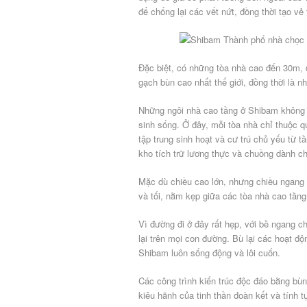
để chống lại các vết nứt, đồng thời tạo v
Đặc biệt, có những tòa nhà cao đến 30m, 
gạch bùn cao nhất thế giới, đồng thời là 
Những ngôi nhà cao tầng ở Shibam không g
sinh sống. Ở đây, mỗi tòa nhà chỉ thuộc q
tập trung sinh hoạt và cư trú chủ yếu từ t
kho tích trữ lương thực và chuồng dành ch
Mặc dù chiều cao lớn, nhưng chiều ngang
và tối, nằm kẹp giữa các tòa nhà cao tầng
Vì đường đi ở đây rất hẹp, với bề ngang c
lại trên mọi con đường. Bù lại các hoạt đ
Shibam luôn sống động và lôi cuốn.
Các công trình kiến trúc độc đáo bằng bùn
kiêu hãnh của tinh thần đoàn kết và tính t