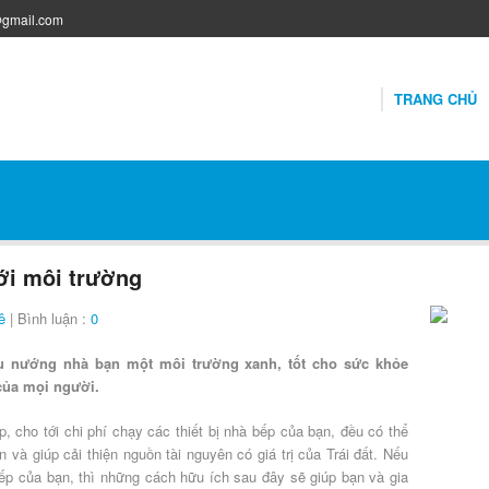
@gmail.com
TRANG CHỦ
với môi trường
ê
| Bình luận :
0
ấu nướng nhà bạn một môi trường xanh, tốt cho sức khỏe
của mọi người.
, cho tới chi phí chạy các thiết bị nhà bếp của bạn, đều có thể
n và giúp cải thiện nguồn tài nguyên có giá trị của Trái đất. Nếu
p của bạn, thì những cách hữu ích sau đây sẽ giúp bạn và gia