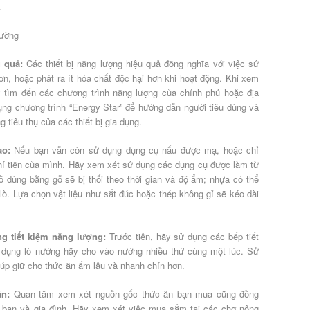
.
u quả:
Các thiết bị năng lượng hiệu quả đồng nghĩa với việc sử
hơn, hoặc phát ra ít hóa chất độc hại hơn khi hoạt động. Khi xem
ãy tìm đến các chương trình năng lượng của chính phủ hoặc địa
ng chương trình “Energy Star” để hướng dẫn người tiêu dùng và
 tiêu thụ của các thiết bị gia dụng.
ao:
Nếu bạn vẫn còn sử dụng dụng cụ nấu được mạ, hoặc chỉ
phí tiền của mình. Hãy xem xét sử dụng các dụng cụ được làm từ
Đồ dùng bằng gỗ sẽ bị thối theo thời gian và độ ẩm; nhựa có thể
lò. Lựa chọn vật liệu như sắt đúc hoặc thép không gỉ sẽ kéo dài
 tiết kiệm năng lượng:
Trước tiên, hãy sử dụng các bếp tiết
ử dụng lò nướng hãy cho vào nướng nhiều thứ cùng một lúc. Sử
úp giữ cho thức ăn ấm lâu và nhanh chín hơn.
ăn:
Quan tâm xem xét nguồn gốc thức ăn bạn mua cũng đồng
 bạn và gia đình. Hãy xem xét việc mua sắm tại các chợ nông