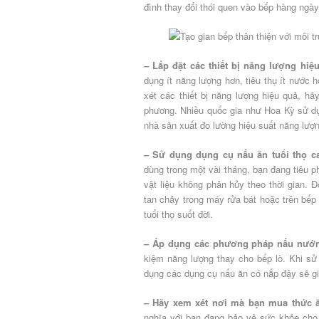
đình thay đổi thói quen vào bếp hàng ngày
– Lắp đặt các thiết bị năng lượng hiệ
dụng ít năng lượng hơn, tiêu thụ ít nước 
xét các thiết bị năng lượng hiệu quả, h
phương. Nhiều quốc gia như Hoa Kỳ sử dụ
nhà sản xuất đo lường hiệu suất năng lượng
– Sử dụng dụng cụ nấu ăn tuổi thọ c
dùng trong một vài tháng, bạn đang tiêu 
vật liệu không phân hủy theo thời gian. 
tan chảy trong máy rửa bát hoặc trên bếp 
tuổi thọ suốt đời.
– Áp dụng các phương pháp nấu nướng
kiệm năng lượng thay cho bếp lò. Khi s
dụng các dụng cụ nấu ăn có nắp đậy sẽ gi
– Hãy xem xét nơi mà bạn mua thức 
nghĩa với bạn đang bảo vệ sức khỏe cho