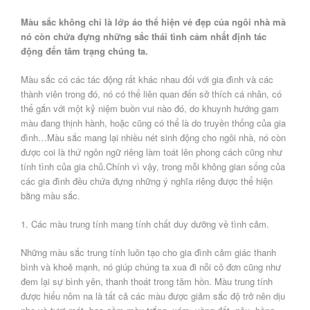
Màu sắc không chỉ là lớp áo thể hiện vẻ đẹp của ngôi nhà mà
nó còn chứa đựng những sắc thái tình cảm nhất định tác
động đến tâm trạng chúng ta.
Màu sắc có các tác động rất khác nhau đối với gia đình và các
thành viên trong đó, nó có thể liên quan đến sở thích cá nhân, có
thể gắn với một kỷ niệm buồn vui nào đó, do khuynh hướng gam
màu đang thịnh hành, hoặc cũng có thể là do truyền thống của gia
đình…Màu sắc mang lại nhiều nét sinh động cho ngôi nhà, nó còn
được coi là thứ ngôn ngữ riêng làm toát lên phong cách cũng như
tính tình của gia chủ.Chính vì vậy, trong mỗi không gian sống của
các gia đình đều chứa đựng những ý nghĩa riêng được thể hiện
bằng màu sắc.
1. Các màu trung tính mang tính chất duy dưỡng về tình cảm.
Những màu sắc trung tính luôn tạo cho gia đình cảm giác thanh
bình và khoẻ mạnh, nó giúp chúng ta xua đi nỗi cô đơn cũng như
đem lại sự bình yên, thanh thoát trong tâm hồn. Màu trung tính
được hiểu nôm na là tất cả các màu được giảm sắc độ trở nên dịu