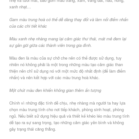
nhẹ và tươi mát, bao gồm màu trắng, xám, vàng đất, nâu, hồng,
xanh nhạt…
Gam màu trung hoà có thể dễ dàng thay đổi và làm nổi điểm nhấn
của các chi tiết khác
Màu xanh nhẹ nhàng mang lại cảm giác thư thái, mát mẻ đem lại
sự gần gũi giữa các thành viên trong gia đình.
Màu đen là màu của sự chở che nên có thể được sử dụng, tuy
nhiên nó không phải là một trong những màu tạo cảm giác than
thiện nên chỉ sử dụng nó với một mức độ nhất định (để làm điểm
nhấn) và nên kết hợp với các màu trung hoà khác.
Một chút màu đen khiến không gian thêm ấn tượng
Chính vì những đặc tính dễ chịu, nhẹ nhàng mà người ta hay lựa
chọn màu trung tính cho nơi tiếp khách, phòng sinh hoạt, phòng
ngủ. Nếu biết sử dụng hiệu quả và thiết kế khéo léo màu trung tính
dễ tạo ra sự sang trọng, tạo những cảm giác yên bình và không
gây trạng thái căng thẳng.