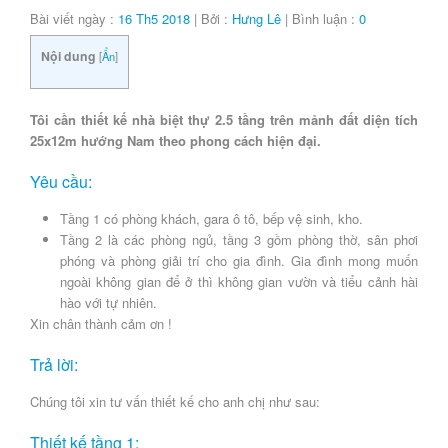
Bài viết ngày :
16 Th5 2018
| Bởi :
Hưng Lê
| Bình luận :
0
Nội dung
[
Ẩn
]
Tôi cần thiết kế nhà biệt thự 2.5 tầng trên mảnh đất diện tích
25x12m hướng Nam theo phong cách hiện đại.
Yêu cầu:
Tầng 1 có phòng khách, gara ô tô, bếp vệ sinh, kho.
Tầng 2 là các phòng ngủ, tầng 3 gồm phòng thờ, sân phơi
phóng và phòng giải trí cho gia đình. Gia đình mong muốn
ngoài không gian để ở thì không gian vườn và tiểu cảnh hài
hào với tự nhiên.
Xin chân thành cảm ơn !
Trả lời:
Chúng tôi xin tư vấn thiết kế cho anh chị như sau:
Thiết kế tầng 1: