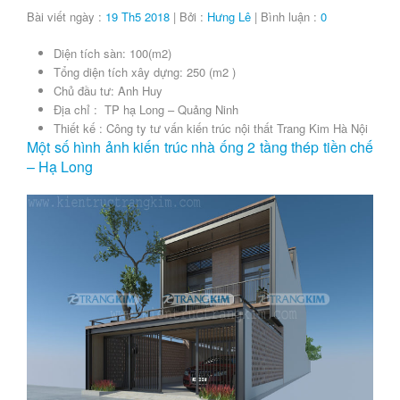
Bài viết ngày :
19 Th5 2018
| Bởi :
Hưng Lê
| Bình luận :
0
Diện tích sàn: 100(m2)
Tổng diện tích xây dựng: 250 (m2 )
Chủ đầu tư: Anh Huy
Địa chỉ : TP hạ Long – Quảng Ninh
Thiết kế : Công ty tư vấn kiến trúc nội thất Trang Kim Hà Nội
Một số hình ảnh kiến trúc nhà ống 2 tầng thép tiền chế
– Hạ Long