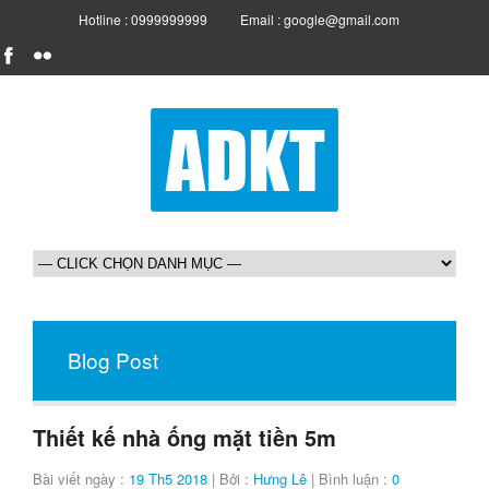
Hotline : 0999999999
Email : google@gmail.com
Blog Post
Thiết kế nhà ống mặt tiền 5m
Bài viết ngày :
19 Th5 2018
| Bởi :
Hưng Lê
| Bình luận :
0