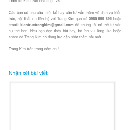
Thiết kế kiến trúc nhà ống– v4
Các bạn có nhu cầu thiết kế hay cần tư vấn thêm về dịch vụ kiến
trúc, nội thất xin liên hệ với Trang Kim quá số
0985 999 895
hoặc
email:
kientructrangkim@gmail.com
để chúng tôi có thể tư vấn
cụ thể hơn. Nếu bạn đọc thấy bài hay, bổ ích vui lòng like hoặc
share để Trang Kim có động lực cập nhật thêm bài mới.
Trang Kim trân trọng cảm ơn !
Nhận xét bài viết: