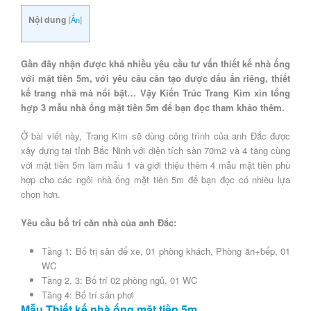
Nội dung
[
Ẩn
]
Gần đây nhận được khá nhiều yêu cầu tư vấn thiết kế nhà ống
với mặt tiền 5m, với yêu cầu cần tạo được dấu ấn riêng, thiết
kế trang nhã mà nổi bật… Vậy Kiến Trúc Trang Kim xin tổng
hợp 3 mẫu nhà ống mặt tiền 5m để bạn đọc tham khảo thêm.
Ở bài viết này, Trang Kim sẽ dùng công trình của anh Đắc được
xậy dựng tại tỉnh Bắc Ninh với diện tích sàn 70m2 và 4 tầng cùng
với mặt tiền 5m làm mẫu 1 và giới thiệu thêm 4 mẫu mặt tiền phù
hợp cho các ngôi nhà ống mặt tiền 5m để bạn đọc có nhiều lựa
chọn hơn.
Yêu cầu bố trí căn nhà của anh Đắc:
Tầng 1: Bố trị sân để xe, 01 phòng khách, Phòng ăn+bếp, 01
WC
Tầng 2, 3: Bố trí 02 phòng ngủ, 01 WC
Tầng 4: Bố trí sân phơi
Mẫu Thiết kế nhà ống mặt tiền 5m