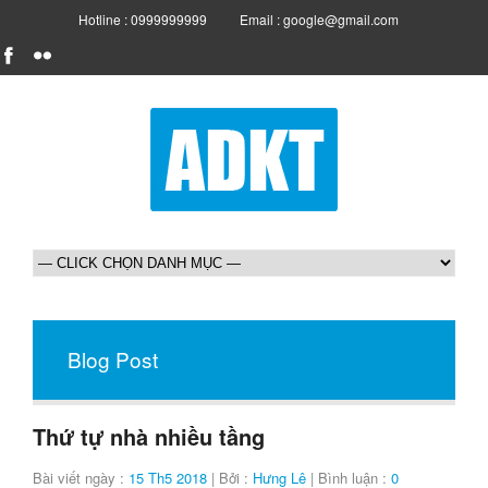
Hotline : 0999999999
Email : google@gmail.com
Blog Post
Thứ tự nhà nhiều tầng
Bài viết ngày :
15 Th5 2018
| Bởi :
Hưng Lê
| Bình luận :
0