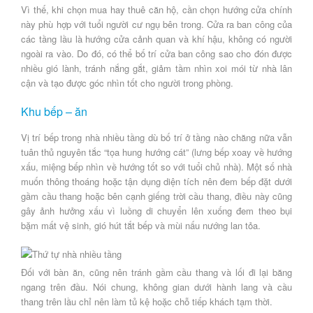
Vì thế, khi chọn mua hay thuê căn hộ, cần chọn hướng cửa chính
này phù hợp với tuổi người cư ngụ bên trong. Cửa ra ban công của
các tầng lầu là hướng cửa cảnh quan và khí hậu, không có người
ngoài ra vào. Do đó, có thể bố trí cửa ban công sao cho đón được
nhiều gió lành, tránh nắng gắt, giảm tầm nhìn xoi mói từ nhà lân
cận và tạo được góc nhìn tốt cho người trong phòng.
Khu bếp – ăn
Vị trí bếp trong nhà nhiều tầng dù bố trí ở tầng nào chăng nữa vẫn
tuân thủ nguyên tắc “tọa hung hướng cát” (lưng bếp xoay về hướng
xấu, miệng bếp nhìn về hướng tốt so với tuổi chủ nhà). Một số nhà
muốn thông thoáng hoặc tận dụng diện tích nên đem bếp đặt dưới
gầm cầu thang hoặc bên cạnh giếng trời cầu thang, điều này cũng
gây ảnh hưởng xấu vì luồng di chuyển lên xuống đem theo bụi
bặm mất vệ sinh, gió hút tắt bếp và mùi nấu nướng lan tỏa.
Đối với bàn ăn, cũng nên tránh gầm cầu thang và lối đi lại băng
ngang trên đầu. Nói chung, không gian dưới hành lang và cầu
thang trên lầu chỉ nên làm tủ kệ hoặc chỗ tiếp khách tạm thời.