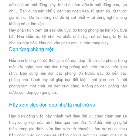
cửa nhà có một đống giày, trên bàn làm việc là một đống báo, tạp
chí… Bạn cũng nên chú ý đến các ngắn kéo, tủ quần áo, tủ thuốc
gia đình… Đó là những nơi dễ bị sót nhất vì ai cũng nghĩ chúng
không có gì lộn xộn.
Hãy phân tích xem tại sao khu vực đó trong phòng lại lộn xộn, bừa
bãi. Nhớ kiểm tra kỹ nhé, và chắc chắn bạn sẽ có hàng tá lý do
cho sự bừa bộn. Hãy ghi vào phần còn lại của trang giấy.
Dọn từng phòng một
Nếu bạn không có đủ thời gian để dọn dẹp tất cả các phòng trong
một vài ngày, bạn hãy dọn từng phòng một mỗi khi có thời gian
rảnh. Bạn cũng nên dọn các phòng lớn trước, sau đó đến các
phòng nhỏ. Cách này sẽ giúp bạn tiết kiệm thời gian hơn là mỗi
phòng làm một chút, và đến cuối cùng, không có căn phòng nào
được dọn dẹp gọn gàng cả.
Hãy xem việc dọn dẹp như là một thú vui
Hãy biến công việc này thành một điều thú vị, chắc chắn bạn sẽ
thấy công việc của mình hiệu quả hơn hẳn. Nhờ đến những người
thân trong gia đình, vừa làm vừa trò chuyện, tâm sự cùng nhau
hẳn công việc dọn dẹp sẽ chẳng còn là một thứ nhàm chán nữa