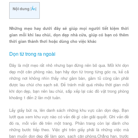
Nội dung
[
Ẩn
]
Những mẹo hay dưới đây sẽ giúp mọi người tiết kiệm thời
gian mỗi khi lau chùi, dọn dẹp nhà cửa, giúp có bạn có thêm
thời gian thảnh thơi hoặc dùng cho việc khác
Dọn từ trong ra ngoài
Đây là một mẹo rất nhỏ nhưng bạn đừng nên bỏ qua. Mỗi khi dọn
dẹp một căn phòng nào, bạn hãy dọn từ trong từng góc ra, kể cả
những nơi không nhìn thấy như gầm bàn, gầm tủ cũng cần phải
được lau chùi cho sạch sẽ. Để tránh mất quá nhiều thời gian mỗi
khi dọn dẹp, bạn nên lau chùi, sắp xếp lại các đồ vật trong phòng
khoảng 1 đến 2 lần một tuần.
Lấy giấy bút ra, lên danh sách những khu vực cần dọn dẹp. Bạn
lướt qua xem khu vực nào có vấn đề gì cần giải quyết. Ghi vấn đề
đó ra, mỗi vấn đề trên một trang. Phần trang còn lại dành cho
những bước tiếp theo. Việc ghi trên giấy phải là những việc mà
bạn muốn dọn dẹp để làm gọn, sạch căn phòng.Chẳng hạn, trước