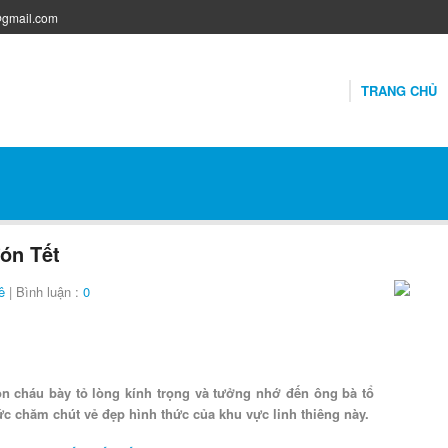
@gmail.com
TRANG CHỦ
đón Tết
ê
| Bình luận :
0
con cháu bày tỏ lòng kính trọng và tưởng nhớ đến ông bà tổ
hức chăm chút vẻ đẹp hình thức của khu vực linh thiêng này.