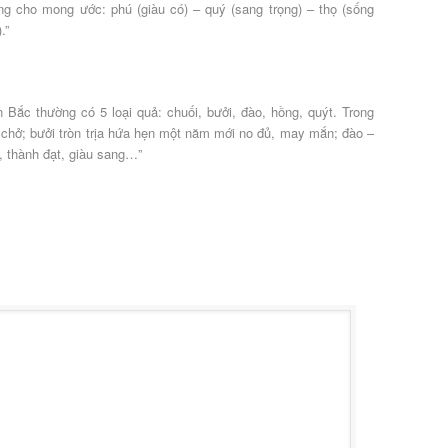
ng cho mong ước: phú (giàu có) – quý (sang trọng) – thọ (sống
.”
Bắc thường có 5 loại quả: chuối, bưởi, đào, hồng, quýt. Trong
e chở; bưởi tròn trịa hứa hẹn một năm mới no đủ, may mắn; đào –
, thành đạt, giàu sang…”