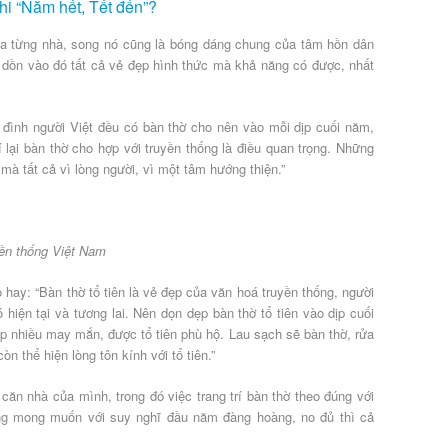
 khi “Năm hết, Tết đến”?
của từng nhà, song nó cũng là bóng dáng chung của tâm hồn dân
c dồn vào đó tất cả vẻ đẹp hình thức mà khả năng có được, nhất
 đình người Việt đều có bàn thờ cho nên vào mỗi dịp cuối năm,
í lại bàn thờ cho hợp với truyền thống là điều quan trọng. Những
mà tất cả vì lòng người, vì một tâm hướng thiện.”
yền thống Việt Nam
hay: “Bàn thờ tổ tiên là vẻ đẹp của văn hoá truyền thống, người
hiện tại và tương lai. Nên dọn dẹp bàn thờ tổ tiên vào dịp cuối
 nhiều may mắn, được tổ tiên phù hộ. Lau sạch sẽ bàn thờ, rửa
n thể hiện lòng tôn kính với tổ tiên.”
 căn nhà của mình, trong đó việc trang trí bàn thờ theo đúng với
ũng mong muốn với suy nghĩ đầu năm đàng hoàng, no đủ thì cả