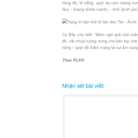
hồng đỏ, lê trắng, quýt da cam tượng trư
lâu) – khang (khỏe mạnh) – ninh (bình yên)
Cụ Bảy cho biết: “Mâm ngũ quả của miền 
đó, nải chuối tượng trưng cho bàn tay ch
hồng – quýt đỏ thắm mang lại sự ấm cúng
Theo PLXH
Nhận xét bài viết: