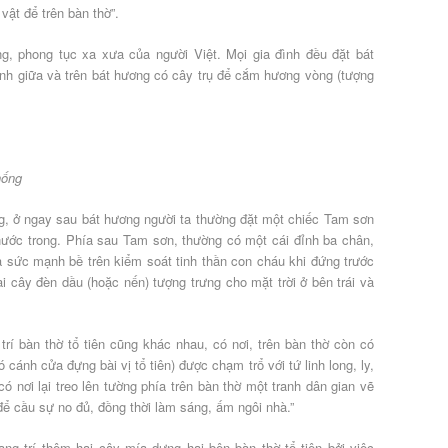
vật để trên bàn thờ”.
ống, phong tục xa xưa của người Việt. Mọi gia đình đều đặt bát
chính giữa và trên bát hương có cây trụ để cắm hương vòng (tượng
hống
, ở ngay sau bát hương người ta thường đặt một chiếc Tam sơn
nước trong. Phía sau Tam sơn, thường có một cái đỉnh ba chân,
a sức mạnh bề trên kiểm soát tinh thần con cháu khi đứng trước
i cây đèn dầu (hoặc nến) tượng trưng cho mặt trời ở bên trái và
rí bàn thờ tổ tiên cũng khác nhau, có nơi, trên bàn thờ còn có
ánh cửa đựng bài vị tổ tiên) được chạm trổ với tứ linh long, ly,
 nơi lại treo lên tường phía trên bàn thờ một tranh dân gian vẽ
ể cầu sự no đủ, đồng thời làm sáng, ấm ngôi nhà.”
rang trí thêm hai cây mía dựng hai bên bàn thờ tổ tiên bởi việc