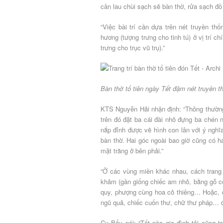
cần lau chùi sạch sẽ bàn thờ, rửa sạch đồ 
“Việc bài trí cần dựa trên nét truyền th
hương (tượng trưng cho tinh tú) ở vị trí 
trưng cho trục vũ trụ).”
Bàn thờ tổ tiên ngày Tết đậm nét truyền t
KTS Nguyễn Hải nhận định: “Thông thường
trên đó đặt ba cái đài nhỏ đựng ba chén 
nắp đỉnh được vẽ hình con lân với ý nghĩ
bàn thờ. Hai góc ngoài bao giờ cũng có ha
mặt trăng ở bên phải.”
“Ở các vùng miền khác nhau, cách trang t
khảm (gần giống chiếc am nhỏ, bằng gỗ có c
quy, phượng cùng hoa cỏ thiêng… Hoặc, có
ngũ quả, chiếc cuốn thư, chữ thư pháp… đ
Cụ Bẩy nói: “Tết nào gia đình tôi cũng t