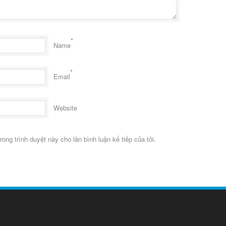
*
Name
*
Email
Website
rong trình duyệt này cho lần bình luận kế tiếp của tôi.