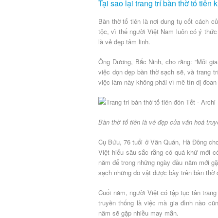
Tại sao lại trang trí bàn thờ tổ tiên
Bàn thờ tổ tiên là nơi dung tụ cốt cách 
tộc, vì thế người Việt Nam luôn có ý thứ
là vẻ đẹp tâm linh.
Ông Dương, Bắc Ninh, cho rằng: “Mỗi gia
việc dọn dẹp bàn thờ sạch sẽ, và trang tr
việc làm này không phải vì mê tín dị đoan 
Bàn thờ tổ tiên là vẻ đẹp của văn hoá tru
Cụ Bứu, 76 tuổi ở Văn Quán, Hà Đông cho 
Việt hiểu sâu sắc rằng có quá khứ mới có 
năm để trong những ngày đầu năm mới gặp
sạch những đồ vật được bày trên bàn thờ cò
Cuối năm, người Việt có tập tục tân trang
truyền thống là việc mà gia đình nào c
năm sẽ gặp nhiều may mắn.