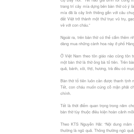
trang trí cây mía dựng bên bàn thờ có ý l
mía đã là cây linh thiêng gắn với câu ch
đất Việt trở thành một thứ trục vũ trụ, gạc
về với con cháu.”
Ngoài ra, trên bàn thờ có thể cắm thêm n
dàng mua những cành hoa này ở phố Hàng 
Ở Việt Nam theo tôn giáo nào cũng tôn tr
một bàn thờ là thờ ông bà tổ tiên. Trên b
quả, bánh, xôi, thịt, hương, trà đều có mục
Bàn thờ tổ tiên luôn cần được thanh tịnh 
Tết, con cháu muốn cúng cỗ mặn phải chú
chính.
Tết là thời điểm quan trọng trong năm ch
bàn thờ tùy thuộc điều kiện hoàn cảnh m
Theo KTS Nguyễn Hải: “Nội dung mâm c
thường là ngũ quả. Thông thường ngũ quả