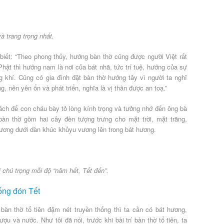
à trang trọng nhất.
ết: “Theo phong thủy, hướng bàn thờ cũng được người Việt rất
ật thì hướng nam là nơi của bát nhã, tức trí tuệ, hướng của sự
ng khí. Cũng có gia đình đặt bàn thờ hướng tây vì người ta nghĩ
, nên yên ổn và phát triển, nghĩa là vị thần được an toạ.”
 cách để con cháu bày tỏ lòng kính trọng và tưởng nhớ đến ông bà
 bàn thờ gồm hai cây đèn tượng trưng cho mặt trời, mặt trăng,
m hương dưới dàn khúc khủyu vương lên trong bát hương.
 chú trọng mỗi độ “năm hết, Tết đến”.
hống đón Tết
bàn thờ tổ tiên đậm nét truyền thống thì ta cần có bát hương,
u và nước. Như tôi đã nói, trước khi bài trí bàn thờ tổ tiên, ta