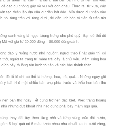
à để các cụ chống gậy về vui với con cháu. Thực ra, từ xưa, cây
uyện tạo thiên lập địa của cư dân hải đảo. Mía được du nhập vào
h nối tầng trên với tầng dưới, để dẫn linh hồn tổ tiên từ trên trời
hững cành vàng lá ngọc tượng trưng cho phú quý. Bạn có thể dễ
Mã với giá từ 20.000 đồng – 80.000 đồng/cành.
ọng đạo lý “uống nước nhớ nguồn”, người theo Phật giáo thì có
àn thờ, người ta trang trí mâm trái cây là chủ yếu. Mâm cúng hoa
 đích bày tỏ lòng tôn kính tổ tiên và các bậc thánh thần.
nên đồ tế lễ chỉ có thể là hương, hoa, trà, quả… Những ngày giỗ
 ý bài trí ở một chiếc bàn phụ phía trước và thấp hơn bàn thờ
o nên bàn thờ ngày Tết cũng trở nên đặc biệt. Việc trang hoàng
ỗi nhà nhưng dứt khoát nhà nào cũng phải bày mâm ngũ quả.
úng thay đổi tùy theo từng nhà và từng vùng của đất nước,
 gồm 5 loại quả có 5 màu khác nhau như chuối xanh, bưởi vàng,