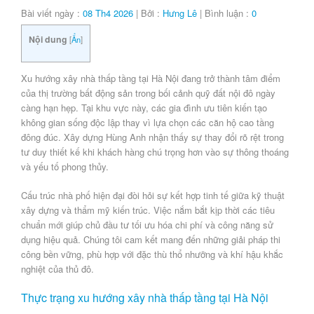
Bài viết ngày :
08 Th4 2026
| Bởi :
Hưng Lê
| Bình luận :
0
Nội dung
[
Ẩn
]
Xu hướng xây nhà thấp tầng tại Hà Nội
đang trở thành tâm điểm
của thị trường bất động sản trong bối cảnh quỹ đất nội đô ngày
càng hạn hẹp. Tại khu vực này, các gia đình ưu tiên kiến tạo
không gian sống độc lập thay vì lựa chọn các căn hộ cao tầng
đông đúc. Xây dựng Hùng Anh nhận thấy sự thay đổi rõ rệt trong
tư duy thiết kế khi khách hàng chú trọng hơn vào sự thông thoáng
và yếu tố phong thủy.
Cấu trúc nhà phố hiện đại đòi hỏi sự kết hợp tinh tế giữa kỹ thuật
xây dựng và thẩm mỹ kiến trúc. Việc nắm bắt kịp thời các tiêu
chuẩn mới giúp chủ đầu tư tối ưu hóa chi phí và công năng sử
dụng hiệu quả. Chúng tôi cam kết mang đến những giải pháp thi
công bền vững, phù hợp với đặc thù thổ nhưỡng và khí hậu khắc
nghiệt của thủ đô.
Thực trạng xu hướng xây nhà thấp tầng tại Hà Nội