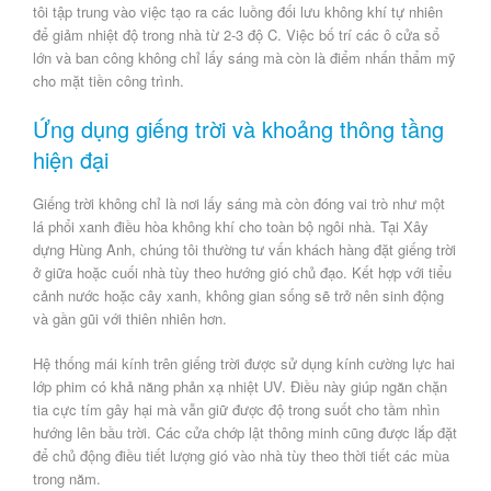
tôi tập trung vào việc tạo ra các luồng đối lưu không khí tự nhiên
để giảm nhiệt độ trong nhà từ 2-3 độ C. Việc bố trí các ô cửa sổ
lớn và ban công không chỉ lấy sáng mà còn là điểm nhấn thẩm mỹ
cho mặt tiền công trình.
Ứng dụng giếng trời và khoảng thông tầng
hiện đại
Giếng trời không chỉ là nơi lấy sáng mà còn đóng vai trò như một
lá phổi xanh điều hòa không khí cho toàn bộ ngôi nhà. Tại
Xây
dựng Hùng Anh
, chúng tôi thường tư vấn khách hàng đặt giếng trời
ở giữa hoặc cuối nhà tùy theo hướng gió chủ đạo. Kết hợp với tiểu
cảnh nước hoặc cây xanh, không gian sống sẽ trở nên sinh động
và gần gũi với thiên nhiên hơn.
Hệ thống mái kính trên giếng trời được sử dụng
kính cường lực hai
lớp phim
có khả năng phản xạ nhiệt UV. Điều này giúp ngăn chặn
tia cực tím gây hại mà vẫn giữ được độ trong suốt cho tầm nhìn
hướng lên bầu trời. Các cửa chớp lật thông minh cũng được lắp đặt
để chủ động điều tiết lượng gió vào nhà tùy theo thời tiết các mùa
trong năm.