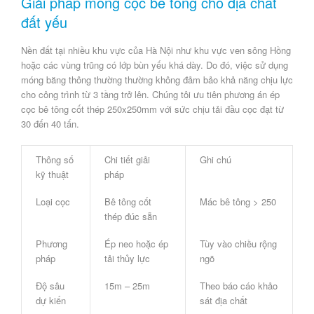
Giải pháp móng cọc bê tông cho địa chất
đất yếu
Nền đất tại nhiều khu vực của Hà Nội như khu vực ven sông Hồng
hoặc các vùng trũng có lớp bùn yếu khá dày. Do đó, việc sử dụng
móng băng thông thường thường không đảm bảo khả năng chịu lực
cho công trình từ 3 tầng trở lên. Chúng tôi ưu tiên phương án ép
cọc bê tông cốt thép 250x250mm với
sức chịu tải đầu cọc đạt từ
30 đến 40 tấn
.
Thông số
Chi tiết giải
Ghi chú
kỹ thuật
pháp
Loại cọc
Bê tông cốt
Mác bê tông > 250
thép đúc sẵn
Phương
Ép neo hoặc ép
Tùy vào chiều rộng
pháp
tải thủy lực
ngõ
Độ sâu
15m – 25m
Theo báo cáo khảo
dự kiến
sát địa chất