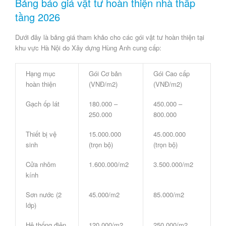
Bảng báo giá vật tư hoàn thiện nhà thấp
tầng 2026
Dưới đây là bảng giá tham khảo cho các gói vật tư hoàn thiện tại
khu vực Hà Nội do
Xây dựng Hùng Anh
cung cấp:
Hạng mục
Gói Cơ bản
Gói Cao cấp
hoàn thiện
(VNĐ/m2)
(VNĐ/m2)
Gạch ốp lát
180.000 –
450.000 –
250.000
800.000
Thiết bị vệ
15.000.000
45.000.000
sinh
(trọn bộ)
(trọn bộ)
Cửa nhôm
1.600.000/m2
3.500.000/m2
kính
Sơn nước (2
45.000/m2
85.000/m2
lớp)
Hệ thống điện
120.000/m2
250.000/m2