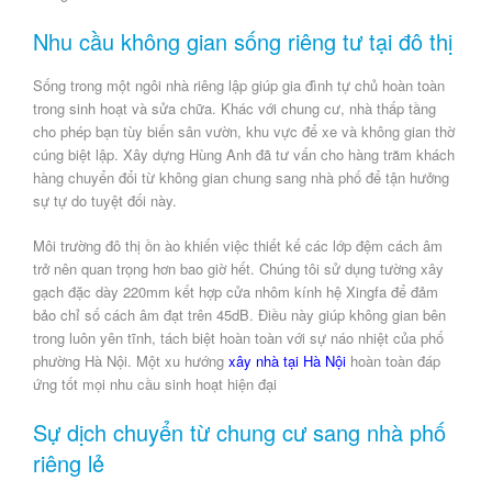
Nhu cầu không gian sống riêng tư tại đô thị
Sống trong một ngôi nhà riêng lập giúp gia đình tự chủ hoàn toàn
trong sinh hoạt và sửa chữa. Khác với chung cư, nhà thấp tầng
cho phép bạn tùy biến sân vườn, khu vực để xe và không gian thờ
cúng biệt lập.
Xây dựng Hùng Anh
đã tư vấn cho hàng trăm khách
hàng chuyển đổi từ không gian chung sang nhà phố để tận hưởng
sự tự do tuyệt đối này.
Môi trường đô thị ồn ào khiến việc thiết kế các lớp đệm cách âm
trở nên quan trọng hơn bao giờ hết. Chúng tôi sử dụng tường xây
gạch đặc dày 220mm kết hợp cửa nhôm kính hệ Xingfa để đảm
bảo
chỉ số cách âm đạt trên 45dB
. Điều này giúp không gian bên
trong luôn yên tĩnh, tách biệt hoàn toàn với sự náo nhiệt của phố
phường Hà Nội. Một xu hướng
x
ây nhà tại Hà Nội
hoàn toàn đáp
ứng tốt mọi nhu cầu sinh hoạt hiện đại
Sự dịch chuyển từ chung cư sang nhà phố
riêng lẻ