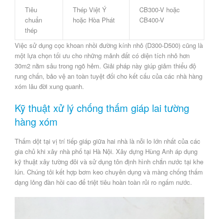
Tiêu
Thép Việt Ý
CB300-V hoặc
chuẩn
hoặc Hòa Phát
CB400-V
thép
Việc sử dụng
cọc khoan nhồi
đường kính nhỏ (D300-D500) cũng là
một lựa chọn tối ưu cho những mảnh đất có diện tích nhỏ hơn
30m2 nằm sâu trong ngõ hẻm. Giải pháp này giúp giảm thiểu độ
rung chấn, bảo vệ an toàn tuyệt đối cho kết cấu của các nhà hàng
xóm lâu đời xung quanh.
Kỹ thuật xử lý chống thấm giáp lai tường
hàng xóm
Thấm dột tại vị trí tiếp giáp giữa hai nhà là nỗi lo lớn nhất của các
gia chủ khi xây nhà phố tại Hà Nội.
Xây dựng Hùng Anh
áp dụng
kỹ thuật xây tường đôi và sử dụng tôn định hình chắn nước tại khe
lún. Chúng tôi kết hợp bơm keo chuyên dụng và màng chống thấm
dạng lỏng đàn hồi cao để triệt tiêu hoàn toàn rủi ro ngấm nước.