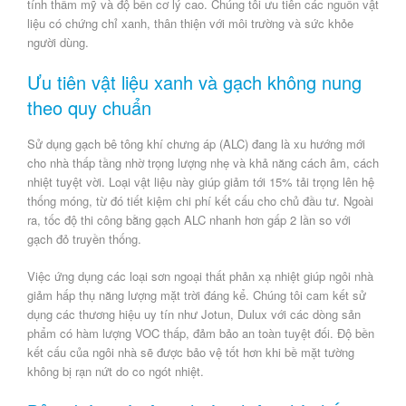
tính thẩm mỹ và độ bền cơ lý cao. Chúng tôi ưu tiên các nguồn vật
liệu có chứng chỉ xanh, thân thiện với môi trường và sức khỏe
người dùng.
Ưu tiên vật liệu xanh và gạch không nung
theo quy chuẩn
Sử dụng gạch bê tông khí chưng áp (ALC) đang là xu hướng mới
cho nhà thấp tầng nhờ trọng lượng nhẹ và khả năng cách âm, cách
nhiệt tuyệt vời. Loại vật liệu này giúp
giảm tới 15% tải trọng lên hệ
thống móng
, từ đó tiết kiệm chi phí kết cấu cho chủ đầu tư. Ngoài
ra, tốc độ thi công bằng gạch ALC nhanh hơn gấp 2 lần so với
gạch đỏ truyền thống.
Việc ứng dụng các loại sơn ngoại thất phản xạ nhiệt giúp ngôi nhà
giảm hấp thụ năng lượng mặt trời đáng kể. Chúng tôi cam kết sử
dụng các thương hiệu uy tín như Jotun, Dulux với các dòng sản
phẩm có hàm lượng VOC thấp, đảm bảo an toàn tuyệt đối.
Độ bền
kết cấu
của ngôi nhà sẽ được bảo vệ tốt hơn khi bề mặt tường
không bị rạn nứt do co ngót nhiệt.