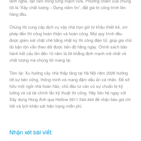
lành nghề, tận tâm trong từng mạch vữa. Phương châm của chúng
tôi là “Xây chất lượng – Dựng niềm tin”, đặt giá trị công trình lên
hàng đầu.
Chúng tôi cung cấp dịch vụ xây nhà trọn gói từ khâu thiết kế, xin
phép đến thi công hoàn thiện và hoàn công. Mọi quy trình đều
được giám sát chặt chẽ bằng nhật ký thi công điện tử, giúp gia chủ
dù bận rộn vẫn theo dõi được tiến độ hằng ngày. Chính sách
bảo
hành kết cấu lên đến 10 năm
là lời khẳng định mạnh mẽ nhất về
chất lượng mà chúng tôi mang lại.
Tóm lại:
Xu hướng xây nhà thấp tầng tại Hà Nội
năm 2026 hướng
tới sự bền vững, thông minh và mang đậm dấu ấn cá nhân. Để sở
hữu một ngôi nhà hoàn hảo, chủ đầu tư cần có sự chuẩn bị kỹ
lưỡng về cả tài chính lẫn kỹ thuật thi công. Hãy liên hệ ngay với
Xây dựng Hùng Anh
qua Hotline
0911.544.444
để nhận báo giá chi
tiết và lịch khảo sát hiện trạng miễn phí.
Nhận xét bài viết: